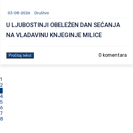
03-08-2026
Društvo
U LJUBOSTINJI OBELEŽEN DAN SEĆANJA
NA VLADAVINU KNJEGINJE MILICE
0 komentara
Pročitaj tekst
1
2
3
4
5
6
7
8