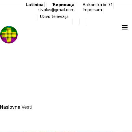
Latinica
|
Ћирилица
Balkanska br. 71
rtvplus@gmail.com
Impresum
Uživo televizija
Televizija Plus
Naslovna
Vesti