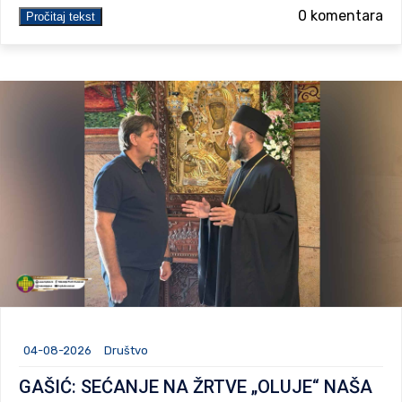
0 komentara
Pročitaj tekst
04-08-2026
Društvo
GAŠIĆ: SEĆANJE NA ŽRTVE „OLUJE“ NAŠA