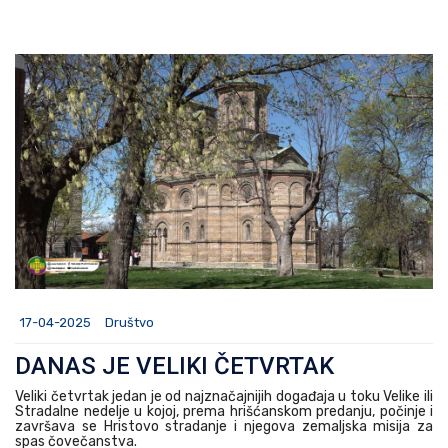
17-04-2025
Društvo
DANAS JE VELIKI ČETVRTAK
Veliki četvrtak jedan je od najznačajnijih događaja u toku Velike ili
Stradalne nedelje u kojoj, prema hrišćanskom predanju, počinje i
završava se Hristovo stradanje i njegova zemaljska misija za
spas čovečanstva.