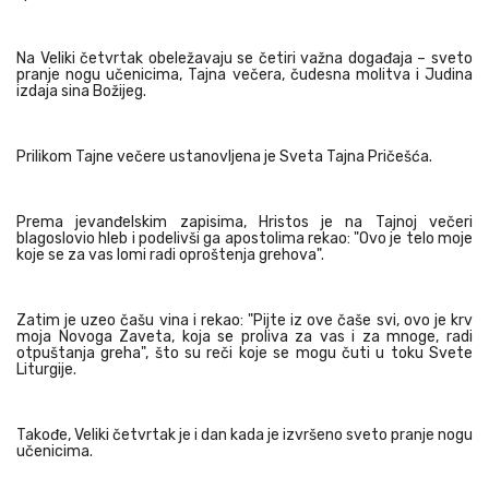
Na Veliki četvrtak obeležavaju se četiri važna događaja – sveto
pranje nogu učenicima, Tajna večera, čudesna molitva i Judina
izdaja sina Božijeg.
Prilikom Tajne večere ustanovljena je Sveta Tajna Pričešća.
Prema jevanđelskim zapisima, Hristos je na Tajnoj večeri
blagoslovio hleb i podelivši ga apostolima rekao: "Ovo je telo moje
koje se za vas lomi radi oproštenja grehova".
Zatim je uzeo čašu vina i rekao: "Pijte iz ove čaše svi, ovo je krv
moja Novoga Zaveta, koja se proliva za vas i za mnoge, radi
otpuštanja greha", što su reči koje se mogu čuti u toku Svete
Liturgije.
Takođe, Veliki četvrtak je i dan kada je izvršeno sveto pranje nogu
učenicima.