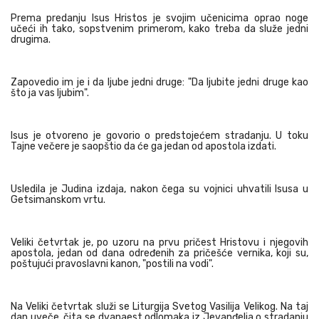
Prema predanju Isus Hristos je svojim učenicima oprao noge
učeći ih tako, sopstvenim primerom, kako treba da služe jedni
drugima.
Zapovedio im je i da ljube jedni druge: "Da ljubite jedni druge kao
što ja vas ljubim".
Isus je otvoreno je govorio o predstojećem stradanju. U toku
Tajne večere je saopštio da će ga jedan od apostola izdati.
Usledila je Judina izdaja, nakon čega su vojnici uhvatili Isusa u
Getsimanskom vrtu.
Veliki četvrtak je, po uzoru na prvu pričest Hristovu i njegovih
apostola, jedan od dana određenih za pričešće vernika, koji su,
poštujući pravoslavni kanon, "postili na vodi".
Na Veliki četvrtak služi se Liturgija Svetog Vasilija Velikog. Na taj
dan uveče, čita se dvanaest odlomaka iz Jevanđelja o stradanju