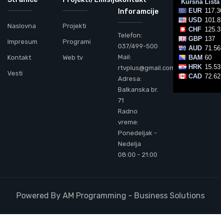
Inforamcije
Naslovna
Projekti
Telefon:
Impresum
Programi
037/499-500
Mail:
Kontakt
Web tv
rtvplus@gmail.com
Vesti
Adresa:
Balkanska br.
71
Radno
vreme:
Ponedeljak -
Nedelja
08:00 - 21:00
Powered By AM Programming - Business Solutions