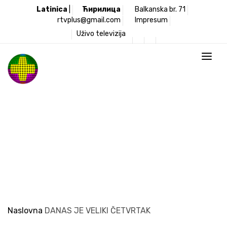
Latinica
|
Ћирилица
Balkanska br. 71
rtvplus@gmail.com
Impresum
Uživo televizija
Televizija Plus
Naslovna
DANAS JE VELIKI ČETVRTAK