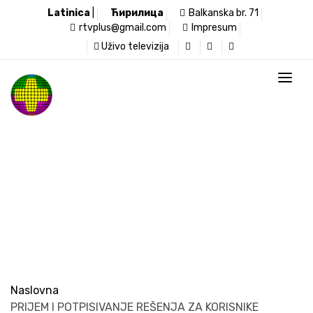
Latinica
|
Ћирилица
Balkanska br. 71
rtvplus@gmail.com
Impresum
Uživo televizija
Televizija Plus
Naslovna
PRIJEM I POTPISIVANJE REŠENJA ZA KORISNIKE