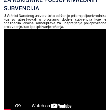
ZA KORISNIKE POLJOPRIVREDNIH
SUBVENCIJA
U Većnici Narodnog univerziteta održan je prijem poljoprivrednika
koji su učestvovali u programu dodele subvencija koje je
obezbedila lokalna samouprava za unapređenje poljoprivredne
proizvodnje, kao i potpisivanje rešenja.