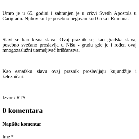
Umro je u 65. godini i sahranjen je u crkvi Svetih Apostola u
Carigradu. Njihov kult je posebno negovan kod Grka i Rumuna.
Slavi se kao krsna slava. Ovaj praznik se, kao gradska slava,
posebno svečano proslavlja u Nišu - gradu gde je i rođen ovaj
mnogozaslužni utemeljivač hrišćanstva.
Kao esnafsku slavu ovaj praznik proslavljaju kujundžije i
železničari.
Izvor / RTS
0 komentara
Napišite komentar
Ime *