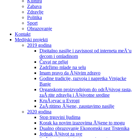
Kultura
Zabava
Zdravlje
Politika
Sport
Obrazovanje
Kontakt
Medijski projekti
2019 godina
Digitalno nasilje i zavisnost od interneta meÄ‘u
decom i omladinom
Čuvaj ne prljaj
Zadržimo mlade na selu
Imam pravo da Å¾ivim zdravo
Godine tradicije, razvoja i napretka Vrnjacke
Banje
Organskom proizvodnjom do odrÅ¾ivog rasta,
zaÅ¡tite zdravlja i Å¾ivotne sredine
KruÅ¡evac u Evropi
ZaÅ¡titimo Å¾ene, zaustavimo nasilje
2020 godina
Stop trgovini ljudima
Korak ka novim izazovima Å¾ene to mogu
Dualno obrazovanje Ekonomski rast Trstenika
Jednak Å¾ivot za sve