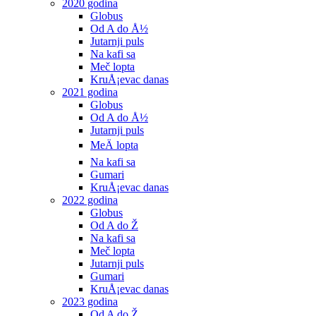
2020 godina
Globus
Od A do Å½
Jutarnji puls
Na kafi sa
Meč lopta
KruÅ¡evac danas
2021 godina
Globus
Od A do Å½
Jutarnji puls
MeÄ lopta
Na kafi sa
Gumari
KruÅ¡evac danas
2022 godina
Globus
Od A do Ž
Na kafi sa
Meč lopta
Jutarnji puls
Gumari
KruÅ¡evac danas
2023 godina
Od A do Ž