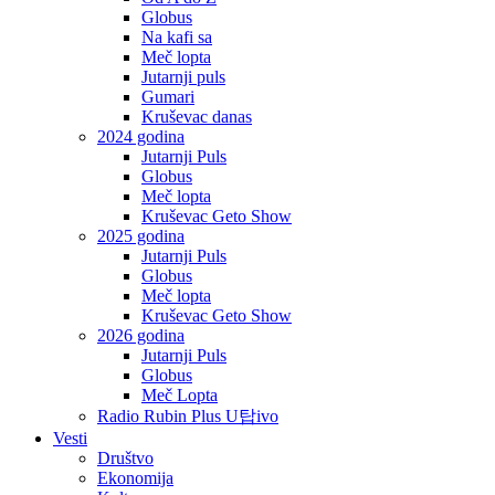
Globus
Na kafi sa
Meč lopta
Jutarnji puls
Gumari
Kruševac danas
2024 godina
Jutarnji Puls
Globus
Meč lopta
Kruševac Geto Show
2025 godina
Jutarnji Puls
Globus
Meč lopta
Kruševac Geto Show
2026 godina
Jutarnji Puls
Globus
Meč Lopta
Radio Rubin Plus U탑ivo
Vesti
Društvo
Ekonomija