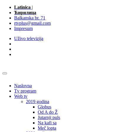
Latinica
|
Ћирилица
Balkanska br. 71
rtvplus@gmail.com
Impresum
Uživo televizija
Naslovna
Tv program
Web tv
2019 godina
Globus
Od A do Ž
Jutarnji puls
Na kafi sa
Meč lopta