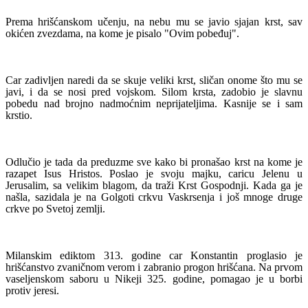
Prema hrišćanskom učenju, na nebu mu se javio sjajan krst, sav
okićen zvezdama, na kome je pisalo "Ovim pobeđuj".
Car zadivljen naredi da se skuje veliki krst, sličan onome što mu se
javi, i da se nosi pred vojskom. Silom krsta, zadobio je slavnu
pobedu nad brojno nadmoćnim neprijateljima. Kasnije se i sam
krstio.
Odlučio je tada da preduzme sve kako bi pronašao krst na kome je
razapet Isus Hristos. Poslao je svoju majku, caricu Jelenu u
Jerusalim, sa velikim blagom, da traži Krst Gospodnji. Kada ga je
našla, sazidala je na Golgoti crkvu Vaskrsenja i još mnoge druge
crkve po Svetoj zemlji.
Milanskim ediktom 313. godine car Konstantin proglasio je
hrišćanstvo zvaničnom verom i zabranio progon hrišćana. Na prvom
vaseljenskom saboru u Nikeji 325. godine, pomagao je u borbi
protiv jeresi.