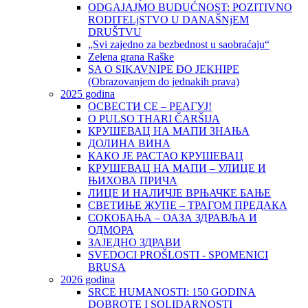
ODGAJAJMO BUDUĆNOST: POZITIVNO
RODITELjSTVO U DANAŠNjEM
DRUŠTVU
„Svi zajedno za bezbednost u saobraćaju“
Zelena grana Raške
SA O SIKAVNIPE ĐO JEKHIPE
(Obrazovanjem do jednakih prava)
2025 godina
ОСВЕСТИ СЕ – РЕАГУЈ!
O PULSO THARI ČARŠIJA
КРУШЕВАЦ НА МАПИ ЗНАЊА
ДОЛИНА ВИНА
КАКО ЈЕ РАСТАО КРУШЕВАЦ
КРУШЕВАЦ НА МАПИ – УЛИЦЕ И
ЊИХОВА ПРИЧА
ЛИЦЕ И НАЛИЧЈЕ ВРЊАЧКЕ БАЊЕ
СВЕТИЊЕ ЖУПЕ – ТРАГОМ ПРЕДАКА
СОКОБАЊА – ОАЗА ЗДРАВЉА И
ОДМОРА
ЗАЈЕДНО ЗДРАВИ
SVEDOCI PROŠLOSTI - SPOMENICI
BRUSA
2026 godina
SRCE HUMANOSTI: 150 GODINA
DOBROTE I SOLIDARNOSTI