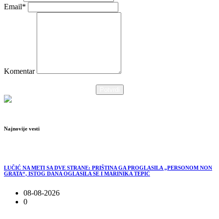
Email*
Komentar
Potvrdi
Najnovije vesti
LUČIĆ NA METI SA DVE STRANE: PRIŠTINA GA PROGLASILA „PERSONOM NON
GRATA“, ISTOG DANA OGLASILA SE I MARINIKA TEPIĆ
08-08-2026
0