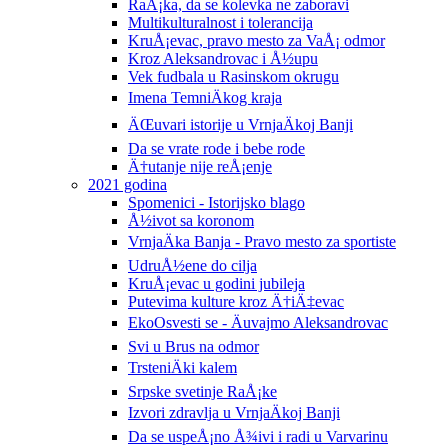
RaÅ¡ka, da se kolevka ne zaboravi
Multikulturalnost i tolerancija
KruÅ¡evac, pravo mesto za VaÅ¡ odmor
Kroz Aleksandrovac i Å½upu
Vek fudbala u Rasinskom okrugu
Imena TemniÄkog kraja
ÄŒuvari istorije u VrnjaÄkoj Banji
Da se vrate rode i bebe rode
Ä†utanje nije reÅ¡enje
2021 godina
Spomenici - Istorijsko blago
Å½ivot sa koronom
VrnjaÄka Banja - Pravo mesto za sportiste
UdruÅ½ene do cilja
KruÅ¡evac u godini jubileja
Putevima kulture kroz Ä†iÄ‡evac
EkoOsvesti se - Äuvajmo Aleksandrovac
Svi u Brus na odmor
TrsteniÄki kalem
Srpske svetinje RaÅ¡ke
Izvori zdravlja u VrnjaÄkoj Banji
Da se uspeÅ¡no Å¾ivi i radi u Varvarinu