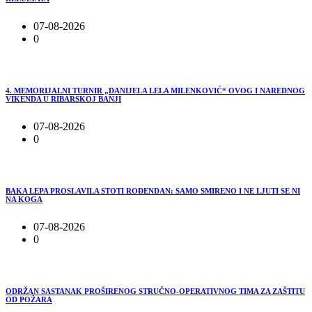
07-08-2026
0
4. MEMORIJALNI TURNIR „DANIJELA LELA MILENKOVIĆ“ OVOG I NAREDNOG
VIKENDA U RIBARSKOJ BANJI
07-08-2026
0
BAKA LEPA PROSLAVILA STOTI ROĐENDAN: SAMO SMIRENO I NE LJUTI SE NI
NA KOGA
07-08-2026
0
ODRŽAN SASTANAK PROŠIRENOG STRUČNO-OPERATIVNOG TIMA ZA ZAŠTITU
OD POŽARA