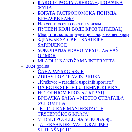
КАКО ЈЕ РАСЛА АЛЕКСАНДРОВАЧКА
ЖУПА
БОГАТА ГАСТРОНОМСКА ПОНУДА
ВРЊАЧКЕ БАЊЕ
Искуси и осети сеоски туризам
ПУТЕВИ КОЈИ ВОДЕ КРОЗ ЋИЋЕВАЦ
Млади пољопривредници – нада нашег краја
ЗДРАВЉЕ ЗА СВЕ – SASTRIPE
SARINJENGE
SOKOBANJA PRAVO MESTO ZA VAŠ
ODMOR
MLADI U KANDŽAMA INTERNETA
2024 godina
ČARAPANSKO SRCE
ZDRAV POZDRAV IZ BRUSA
„Kruševac – rasadnik uspešnih sportista“
DA RODE SLETE I U TEMNIĆKI KRAJ
ИСТОРИЈОМ КРОЗ ЋИЋЕВАЦ
ВРЊАЧКА БАЊА – МЕСТО СТВАРАЊА
УСПОМЕНА
„KULTURNE MANIFESTACIJE
TRSTENIČKOG KRAJA“
VERSKI POGLED NA SOKOBANjU
„ALEKSANDROVAC: GRADIMO
SUTRAŠNjICU“