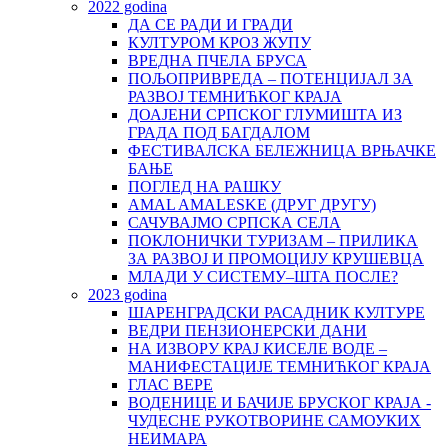
2022 godina
ДА СЕ РАДИ И ГРАДИ
КУЛТУРОМ КРОЗ ЖУПУ
ВРЕДНА ПЧЕЛА БРУСА
ПОЉОПРИВРЕДА – ПОТЕНЦИЈАЛ ЗА
РАЗВОЈ ТЕМНИЋКОГ КРАЈА
ДОАЈЕНИ СРПСКОГ ГЛУМИШТА ИЗ
ГРАДА ПОД БАГДАЛОМ
ФЕСТИВАЛСКА БЕЛЕЖНИЦА ВРЊАЧКЕ
БАЊЕ
ПОГЛЕД НА РАШКУ
AMAL AMALESKE (ДРУГ ДРУГУ)
САЧУВАЈМО СРПСКА СЕЛА
ПОКЛОНИЧКИ ТУРИЗАМ – ПРИЛИКА
ЗА РАЗВОЈ И ПРОМОЦИЈУ КРУШЕВЦА
МЛАДИ У СИСТЕМУ–ШТА ПОСЛЕ?
2023 godina
ШАРЕНГРАДСКИ РАСАДНИК КУЛТУРЕ
ВЕДРИ ПЕНЗИОНЕРСКИ ДАНИ
НА ИЗВОРУ КРАЈ КИСЕЛЕ ВОДЕ –
МАНИФЕСТАЦИЈЕ ТЕМНИЋКОГ КРАЈА
ГЛАС ВЕРЕ
ВОДЕНИЦЕ И БАЧИЈЕ БРУСКОГ КРАЈА -
ЧУДЕСНЕ РУКОТВОРИНЕ САМОУКИХ
НЕИМАРА