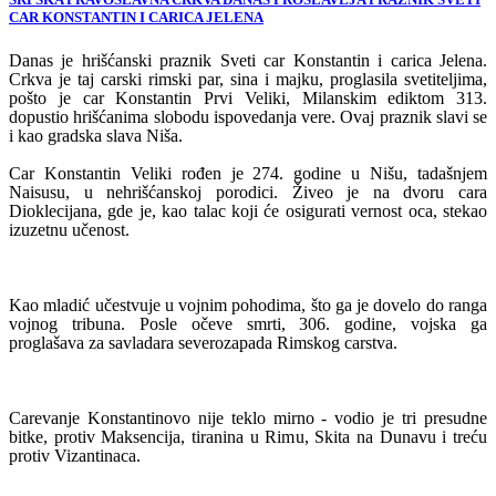
CAR KONSTANTIN I CARICA JELENA
Danas je hrišćanski praznik Sveti car Konstantin i carica Jelena.
Crkva je taj carski rimski par, sina i majku, proglasila svetiteljima,
pošto je car Konstantin Prvi Veliki, Milanskim ediktom 313.
dopustio hrišćanima slobodu ispovedanja vere. Ovaj praznik slavi se
i kao gradska slava Niša.
Car Konstantin Veliki rođen je 274. godine u Nišu, tadašnjem
Naisusu, u nehrišćanskoj porodici. Živeo je na dvoru cara
Dioklecijana, gde je, kao talac koji će osigurati vernost oca, stekao
izuzetnu učenost.
Kao mladić učestvuje u vojnim pohodima, što ga je dovelo do ranga
vojnog tribuna. Posle očeve smrti, 306. godine, vojska ga
proglašava za savladara severozapada Rimskog carstva.
Carevanje Konstantinovo nije teklo mirno - vodio je tri presudne
bitke, protiv Maksencija, tiranina u Rimu, Skita na Dunavu i treću
protiv Vizantinaca.