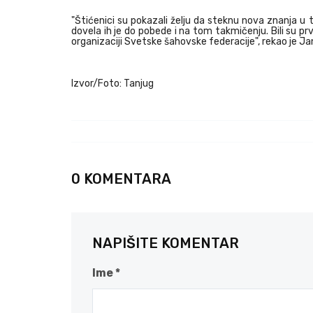
"Štićenici su pokazali želju da steknu nova znanja u t
dovela ih je do pobede i na tom takmičenju. Bili su p
organizaciji Svetske šahovske federacije", rekao je Ja
Izvor/Foto: Tanjug
0 KOMENTARA
NAPIŠITE KOMENTAR
Ime *