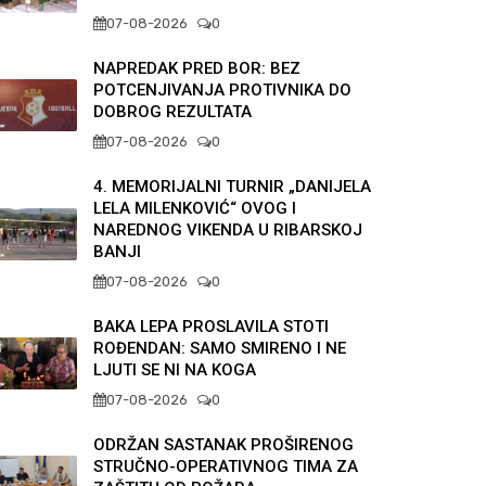
07-08-2026
0
NAPREDAK PRED BOR: BEZ
POTCENJIVANJA PROTIVNIKA DO
DOBROG REZULTATA
07-08-2026
0
4. MEMORIJALNI TURNIR „DANIJELA
LELA MILENKOVIĆ“ OVOG I
NAREDNOG VIKENDA U RIBARSKOJ
BANJI
07-08-2026
0
BAKA LEPA PROSLAVILA STOTI
ROĐENDAN: SAMO SMIRENO I NE
LJUTI SE NI NA KOGA
07-08-2026
0
ODRŽAN SASTANAK PROŠIRENOG
STRUČNO-OPERATIVNOG TIMA ZA