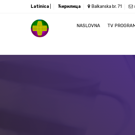
Latinica
|
Ћирилица
Balkanska br. 71
NASLOVNA
TV PROGRA