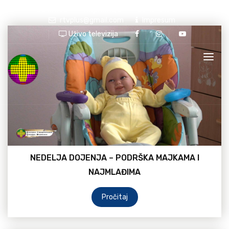
Latinica
|
Ћирилица
Balkanska br. 71
rtvplus@gmail.com
Impresum
Uživo televizija
NEDELJA DOJENJA – PODRŠKA MAJKAMA I
NAJMLAĐIMA
Pročitaj