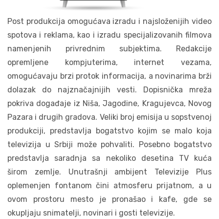
Post produkcija omogućava izradu i najsloženijih video
spotova i reklama, kao i izradu specijalizovanih filmova
namenjenih privrednim subjektima. Redakcije
opremljene kompjuterima, internet vezama,
omogućavaju brzi protok informacija, a novinarima brži
dolazak do najznačajnijih vesti. Dopisnička mreža
pokriva događaje iz Niša, Jagodine, Kragujevca, Novog
Pazara i drugih gradova. Veliki broj emisija u sopstvenoj
produkciji, predstavlja bogatstvo kojim se malo koja
televizija u Srbiji može pohvaliti. Posebno bogatstvo
predstavlja saradnja sa nekoliko desetina TV kuća
širom zemlje. Unutrašnji ambijent Televizije Plus
oplemenjen fontanom čini atmosferu prijatnom, a u
ovom prostoru mesto je pronašao i kafe, gde se
okupljaju snimatelji, novinari i gosti televizije.