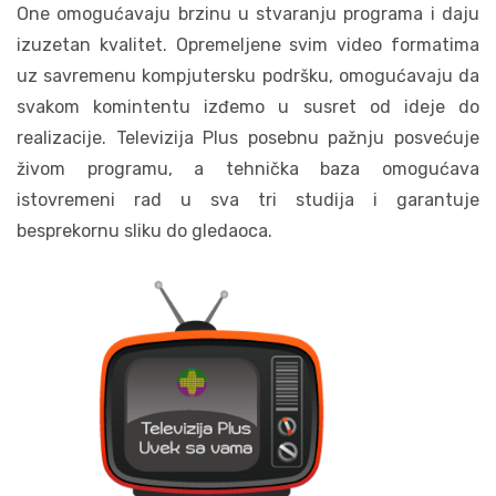
One omogućavaju brzinu u stvaranju programa i daju
izuzetan kvalitet. Opremeljene svim video formatima
uz savremenu kompjutersku podršku, omogućavaju da
svakom komintentu izđemo u susret od ideje do
realizacije. Televizija Plus posebnu pažnju posvećuje
živom programu, a tehnička baza omogućava
istovremeni rad u sva tri studija i garantuje
besprekornu sliku do gledaoca.