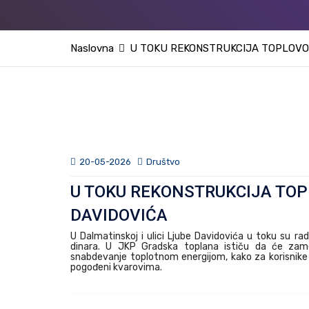
Naslovna
U TOKU REKONSTRUKCIJA TOPLOVO
20-05-2026
Društvo
U TOKU REKONSTRUKCIJA TOP
DAVIDOVIĆA
U Dalmatinskoj i ulici Ljube Davidovića u toku su ra
dinara. U JKP Gradska toplana ističu da će zamen
snabdevanje toplotnom energijom, kako za korisnike u 
pogođeni kvarovima.