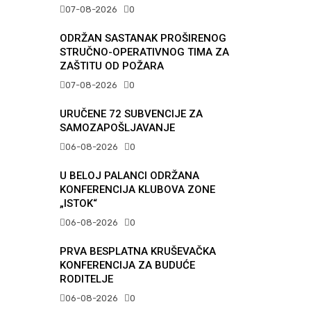
07-08-2026
0
ODRŽAN SASTANAK PROŠIRENOG
STRUČNO-OPERATIVNOG TIMA ZA
ZAŠTITU OD POŽARA
07-08-2026
0
URUČENE 72 SUBVENCIJE ZA
SAMOZAPOŠLJAVANJE
06-08-2026
0
U BELOJ PALANCI ODRŽANA
KONFERENCIJA KLUBOVA ZONE
„ISTOK“
06-08-2026
0
PRVA BESPLATNA KRUŠEVAČKA
KONFERENCIJA ZA BUDUĆE
RODITELJE
06-08-2026
0