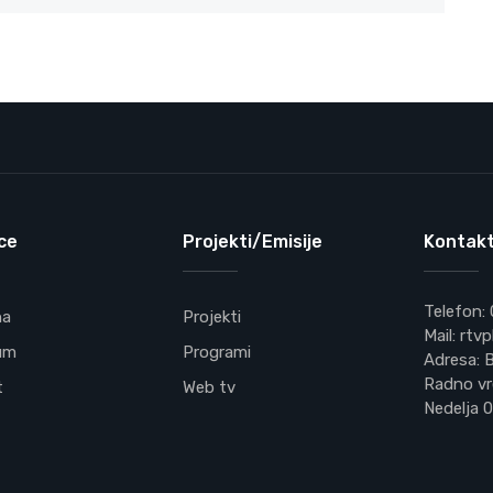
ce
Projekti/Emisije
Kontakt
Telefon:
na
Projekti
Mail: rt
um
Programi
Adresa: B
Radno vr
t
Web tv
Nedelja 0