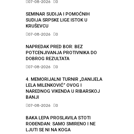
07-08-2026
0
SEMINAR SUDIJA I POMOĆNIH
SUDIJA SRPSKE LIGE ISTOK U
KRUŠEVCU
07-08-2026
0
NAPREDAK PRED BOR: BEZ
POTCENJIVANJA PROTIVNIKA DO
DOBROG REZULTATA
07-08-2026
0
4. MEMORIJALNI TURNIR „DANIJELA
LELA MILENKOVIĆ“ OVOG I
NAREDNOG VIKENDA U RIBARSKOJ
BANJI
07-08-2026
0
BAKA LEPA PROSLAVILA STOTI
ROĐENDAN: SAMO SMIRENO I NE
LJUTI SE NI NA KOGA