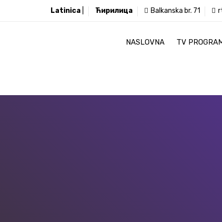
Latinica
|
Ћирилица
Balkanska br. 71
r
NASLOVNA
TV PROGRA