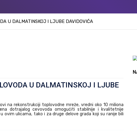
DA U DALMATINSKOJ I LJUBE DAVIDOVIĆA
N
LOVODA U DALMATINSKOJ I LJUBE
dovi na rekonstrukciji toplovodne mreže, vredni oko 10 miliona
a dotrajalog cevovoda omogućiti stabilnije i kvalitetnije
ovim ulicama, tako i za druge delove grada koji su ranije bili