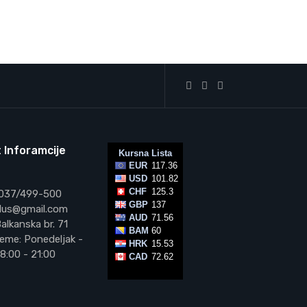
 Inforamcije
 037/499-500
vplus@gmail.com
alkanska br. 71
eme: Ponedeljak -
8:00 - 21:00