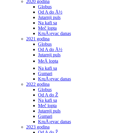
2020 godina
Globus
Od A do Å½
Jutarnji puls
Na kafi sa
Meč lopta
KruÅ¡evac danas
2021 godina
Globus
Od A do Å½
Jutarnji puls
MeÄ lopta
Na kafi sa
Gumari
KruÅ¡evac danas
2022 godina
Globus
Od A do Ž
Na kafi sa
Meč lopta
Jutarnji puls
Gumari
KruÅ¡evac danas
2023 godina
Od A do Ž