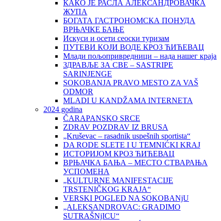
КАКО ЈЕ РАСЛА АЛЕКСАНДРОВАЧКА
ЖУПА
БОГАТА ГАСТРОНОМСКА ПОНУДА
ВРЊАЧКЕ БАЊЕ
Искуси и осети сеоски туризам
ПУТЕВИ КОЈИ ВОДЕ КРОЗ ЋИЋЕВАЦ
Млади пољопривредници – нада нашег краја
ЗДРАВЉЕ ЗА СВЕ – SASTRIPE
SARINJENGE
SOKOBANJA PRAVO MESTO ZA VAŠ
ODMOR
MLADI U KANDŽAMA INTERNETA
2024 godina
ČARAPANSKO SRCE
ZDRAV POZDRAV IZ BRUSA
„Kruševac – rasadnik uspešnih sportista“
DA RODE SLETE I U TEMNIĆKI KRAJ
ИСТОРИЈОМ КРОЗ ЋИЋЕВАЦ
ВРЊАЧКА БАЊА – МЕСТО СТВАРАЊА
УСПОМЕНА
„KULTURNE MANIFESTACIJE
TRSTENIČKOG KRAJA“
VERSKI POGLED NA SOKOBANjU
„ALEKSANDROVAC: GRADIMO
SUTRAŠNjICU“