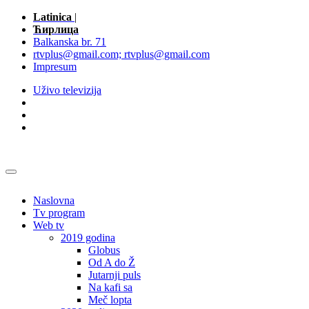
Latinica
|
Ћирлица
Balkanska br. 71
rtvplus@gmail.com; rtvplus@gmail.com
Impresum
Uživo televizija
Naslovna
Tv program
Web tv
2019 godina
Globus
Od A do Ž
Jutarnji puls
Na kafi sa
Meč lopta