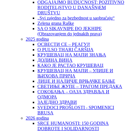
ODGAJAJMO BUDUĆNOST: POZITIVNO
RODITELjSTVO U DANAŠNjEM
DRUŠTVU
„Svi zajedno za bezbednost u saobraćaju“
Zelena grana Raške
SA O SIKAVNIPE ĐO JEKHIPE
(Obrazovanjem do jednakih prava)
2025 godina
ОСВЕСТИ СЕ – РЕАГУЈ!
O PULSO THARI ČARŠIJA
КРУШЕВАЦ НА МАПИ ЗНАЊА
ДОЛИНА ВИНА
КАКО ЈЕ РАСТАО КРУШЕВАЦ
КРУШЕВАЦ НА МАПИ – УЛИЦЕ И
ЊИХОВА ПРИЧА
ЛИЦЕ И НАЛИЧЈЕ ВРЊАЧКЕ БАЊЕ
СВЕТИЊЕ ЖУПЕ – ТРАГОМ ПРЕДАКА
СОКОБАЊА – ОАЗА ЗДРАВЉА И
ОДМОРА
ЗАЈЕДНО ЗДРАВИ
SVEDOCI PROŠLOSTI - SPOMENICI
BRUSA
2026 godina
SRCE HUMANOSTI: 150 GODINA
DOBROTE I SOLIDARNOSTI