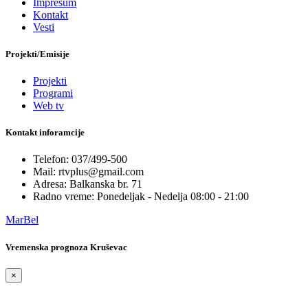
Impresum
Kontakt
Vesti
Projekti/Emisije
Projekti
Programi
Web tv
Kontakt inforamcije
Telefon: 037/499-500
Mail: rtvplus@gmail.com
Adresa: Balkanska br. 71
Radno vreme: Ponedeljak - Nedelja 08:00 - 21:00
MarBel
Vremenska prognoza Kruševac
×