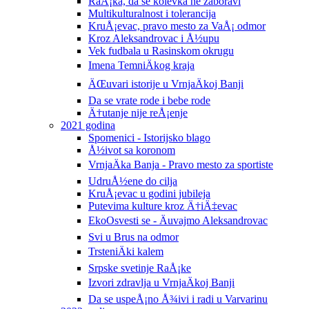
RaÅ¡ka, da se kolevka ne zaboravi
Multikulturalnost i tolerancija
KruÅ¡evac, pravo mesto za VaÅ¡ odmor
Kroz Aleksandrovac i Å½upu
Vek fudbala u Rasinskom okrugu
Imena TemniÄkog kraja
ÄŒuvari istorije u VrnjaÄkoj Banji
Da se vrate rode i bebe rode
Ä†utanje nije reÅ¡enje
2021 godina
Spomenici - Istorijsko blago
Å½ivot sa koronom
VrnjaÄka Banja - Pravo mesto za sportiste
UdruÅ½ene do cilja
KruÅ¡evac u godini jubileja
Putevima kulture kroz Ä†iÄ‡evac
EkoOsvesti se - Äuvajmo Aleksandrovac
Svi u Brus na odmor
TrsteniÄki kalem
Srpske svetinje RaÅ¡ke
Izvori zdravlja u VrnjaÄkoj Banji
Da se uspeÅ¡no Å¾ivi i radi u Varvarinu