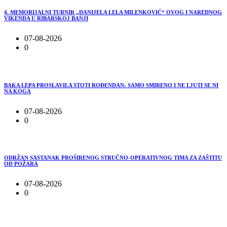
4. MEMORIJALNI TURNIR „DANIJELA LELA MILENKOVIĆ“ OVOG I NAREDNOG
VIKENDA U RIBARSKOJ BANJI
07-08-2026
0
BAKA LEPA PROSLAVILA STOTI ROĐENDAN: SAMO SMIRENO I NE LJUTI SE NI
NA KOGA
07-08-2026
0
ODRŽAN SASTANAK PROŠIRENOG STRUČNO-OPERATIVNOG TIMA ZA ZAŠTITU
OD POŽARA
07-08-2026
0