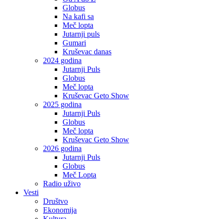
Globus
Na kafi sa
Meč lopta
Jutarnji puls
Gumari
Kruševac danas
2024 godina
Jutarnji Puls
Globus
Meč lopta
Kruševac Geto Show
2025 godina
Jutarnji Puls
Globus
Meč lopta
Kruševac Geto Show
2026 godina
Jutarnji Puls
Globus
Meč Lopta
Radio uživo
Vesti
Društvo
Ekonomija
Kultura