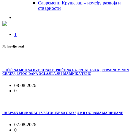
Савремени Крушевац – између развоја и
стварности
1
Najnovije vesti
LUČIĆ NA METI SA DVE STRANE: PRIŠTINA GA PROGLASILA „PERSONOM NON
GRATA“, ISTOG DANA OGLASILA SE I MARINIKA TEPIĆ
08-08-2026
0
UHAPŠEN MUŠKARAC IZ BATOČINE SA OKO 5,5 KILOGRAMA MARIHUANE
07-08-2026
0