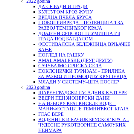
2022 godina
ДА СЕ РАДИ И ГРАДИ
КУЛТУРОМ КРОЗ ЖУПУ
ВРЕДНА ПЧЕЛА БРУСА
ПОЉОПРИВРЕДА – ПОТЕНЦИЈАЛ ЗА
РАЗВОЈ ТЕМНИЋКОГ КРАЈА
ДОАЈЕНИ СРПСКОГ ГЛУМИШТА ИЗ
ГРАДА ПОД БАГДАЛОМ
ФЕСТИВАЛСКА БЕЛЕЖНИЦА ВРЊАЧКЕ
БАЊЕ
ПОГЛЕД НА РАШКУ
AMAL AMALESKE (ДРУГ ДРУГУ)
САЧУВАЈМО СРПСКА СЕЛА
ПОКЛОНИЧКИ ТУРИЗАМ – ПРИЛИКА
ЗА РАЗВОЈ И ПРОМОЦИЈУ КРУШЕВЦА
МЛАДИ У СИСТЕМУ–ШТА ПОСЛЕ?
2023 godina
ШАРЕНГРАДСКИ РАСАДНИК КУЛТУРЕ
ВЕДРИ ПЕНЗИОНЕРСКИ ДАНИ
НА ИЗВОРУ КРАЈ КИСЕЛЕ ВОДЕ –
МАНИФЕСТАЦИЈЕ ТЕМНИЋКОГ КРАЈА
ГЛАС ВЕРЕ
ВОДЕНИЦЕ И БАЧИЈЕ БРУСКОГ КРАЈА -
ЧУДЕСНЕ РУКОТВОРИНЕ САМОУКИХ
НЕИМАРА