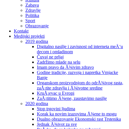
Zabava
Zdravlje
Politika
Sport
Obrazovanje
Kontakt
Medijski projekti
2019 godina
Digitalno nasilje i zavisnost od interneta meÄ‘u
decom i omladinom
Čuvaj ne prljaj
Zadržimo mlade na selu
Imam pravo da Å¾ivim zdravo
Godine tradicije, razvoja i napretka Vrnjacke
Banje
Organskom proizvodnjom do odrÅ¾ivog rasta,
zaÅ¡tite zdravlja i Å¾ivotne sredine
KruÅ¡evac u Evropi
ZaÅ¡titimo Å¾ene, zaustavimo nasilje
2020 godina
Stop trgovini ljudima
Korak ka novim izazovima Å¾ene to mogu
Dualno obrazovanje Ekonomski rast Trstenika
Jednak Å¾ivot za sve