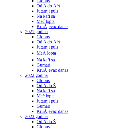
Globus
Od A do Å½
Jutarnji puls
Na kafi sa
Meč lopta
KruÅ¡evac danas
2021 godina
Globus
Od A do Å½
Jutarnji puls
MeÄ lopta
Na kafi sa
Gumari
KruÅ¡evac danas
2022 godina
Globus
Od A do Ž
Na kafi sa
Meč lopta
Jutarnji puls
Gumari
KruÅ¡evac danas
2023 godina
Od A do Ž
Globus