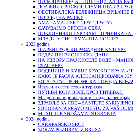
ПОЉОПРИВРЕДА – ПОТЕНЦИЈАЛ ЗА РАЗ
ДОАЈЕНИ СРПСКОГ ГЛУМИШТА ИЗ ГРАД
ФЕСТИВАЛСКА БЕЛЕЖНИЦА ВРЊАЧКЕ 
ПОГЛЕД НА РАШКУ
AMAL AMALESKE (ДРУГ ДРУГУ)
САЧУВАЈМО СРПСКА СЕЛА
ПОКЛОНИЧКИ ТУРИЗАМ – ПРИЛИКА ЗА 
МЛАДИ У СИСТЕМУ–ШТА ПОСЛЕ?
2023 godina
ШАРЕНГРАДСКИ РАСАДНИК КУЛТУРЕ
ВЕДРИ ПЕНЗИОНЕРСКИ ДАНИ
НА ИЗВОРУ КРАЈ КИСЕЛЕ ВОДЕ – МАН
ГЛАС ВЕРЕ
ВОДЕНИЦЕ И БАЧИЈЕ БРУСКОГ КРАЈА 
КАКО ЈЕ РАСЛА АЛЕКСАНДРОВАЧКА Ж
БОГАТА ГАСТРОНОМСКА ПОНУДА ВРЊА
Искуси и осети сеоски туризам
ПУТЕВИ КОЈИ ВОДЕ КРОЗ ЋИЋЕВАЦ
Млади пољопривредници – нада нашег краја
ЗДРАВЉЕ ЗА СВЕ – SASTRIPE SARINJENG
SOKOBANJA PRAVO MESTO ZA VAŠ ODM
MLADI U KANDŽAMA INTERNETA
2024 godina
ČARAPANSKO SRCE
ZDRAV POZDRAV IZ BRUSA