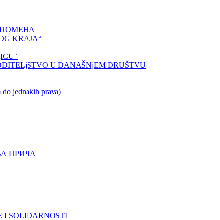
СПОМЕНА
OG KRAJA“
ICU“
ODITELjSTVO U DANAŠNjEM DRUŠTVU
o jednakih prava)
ВА ПРИЧА
A
 I SOLIDARNOSTI