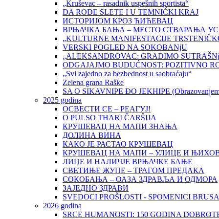
„Kruševac – rasadnik uspešnih sportista“
DA RODE SLETE I U TEMNIĆKI KRAJ
ИСТОРИЈОМ КРОЗ ЋИЋЕВАЦ
ВРЊАЧКА БАЊА – МЕСТО СТВАРАЊА У
„KULTURNE MANIFESTACIJE TRSTENIČK
VERSKI POGLED NA SOKOBANjU
„ALEKSANDROVAC: GRADIMO SUTRAŠNj
ODGAJAJMO BUDUĆNOST: POZITIVNO R
„Svi zajedno za bezbednost u saobraćaju“
Zelena grana Raške
SA O SIKAVNIPE ĐO JEKHIPE (Obrazovanjem d
2025 godina
ОСВЕСТИ СЕ – РЕАГУЈ!
O PULSO THARI ČARŠIJA
КРУШЕВАЦ НА МАПИ ЗНАЊА
ДОЛИНА ВИНА
КАКО ЈЕ РАСТАО КРУШЕВАЦ
КРУШЕВАЦ НА МАПИ – УЛИЦЕ И ЊИХО
ЛИЦЕ И НАЛИЧЈЕ ВРЊАЧКЕ БАЊЕ
СВЕТИЊЕ ЖУПЕ – ТРАГОМ ПРЕДАКА
СОКОБАЊА – ОАЗА ЗДРАВЉА И ОДМОРА
ЗАЈЕДНО ЗДРАВИ
SVEDOCI PROŠLOSTI - SPOMENICI BRUS
2026 godina
SRCE HUMANOSTI: 150 GODINA DOBROTE