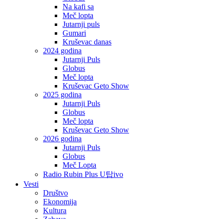
Na kafi sa
Meč lopta
Jutarnji puls
Gumari
Kruševac danas
2024 godina
Jutarnji Puls
Globus
Meč lopta
Kruševac Geto Show
2025 godina
Jutarnji Puls
Globus
Meč lopta
Kruševac Geto Show
2026 godina
Jutarnji Puls
Globus
Meč Lopta
Radio Rubin Plus U탑ivo
Vesti
Društvo
Ekonomija
Kultura