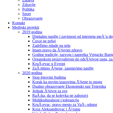
Zabava
Zdravlje
Politika
Sport
Obrazovanje
Kontakt
Medijski projekti
2019 godina
Digitalno nasilje i zavisnost od interneta meÄ‘u 
Čuvaj ne prljaj
Zadržimo mlade na selu
Imam pravo da Å¾ivim zdravo
Godine tradicije, razvoja i napretka Vrnjacke Banj
Organskom proizvodnjom do odrÅ¾ivog rasta, zaÅ¡
KruÅ¡evac u Evropi
ZaÅ¡titimo Å¾ene, zaustavimo nasilje
2020 godina
Stop trgovini ljudima
Korak ka novim izazovima Å¾ene to mogu
Dualno obrazovanje Ekonomski rast Trstenika
Jednak Å¾ivot za sve
RaÅ¡ka, da se kolevka ne zaboravi
Multikulturalnost i tolerancija
KruÅ¡evac, pravo mesto za VaÅ¡ odmor
Kroz Aleksandrovac i Å½upu