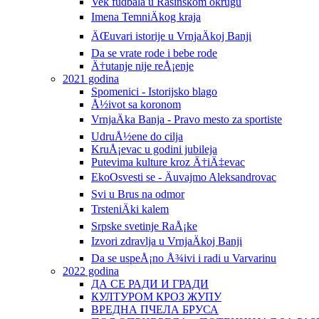
Vek fudbala u Rasinskom okrugu
Imena TemniÄkog kraja
ÄŒuvari istorije u VrnjaÄkoj Banji
Da se vrate rode i bebe rode
Ä†utanje nije reÅ¡enje
2021 godina
Spomenici - Istorijsko blago
Å½ivot sa koronom
VrnjaÄka Banja - Pravo mesto za sportiste
UdruÅ½ene do cilja
KruÅ¡evac u godini jubileja
Putevima kulture kroz Ä†iÄ‡evac
EkoOsvesti se - Äuvajmo Aleksandrovac
Svi u Brus na odmor
TrsteniÄki kalem
Srpske svetinje RaÅ¡ke
Izvori zdravlja u VrnjaÄkoj Banji
Da se uspeÅ¡no Å¾ivi i radi u Varvarinu
2022 godina
ДА СЕ РАДИ И ГРАДИ
КУЛТУРОМ КРОЗ ЖУПУ
ВРЕДНА ПЧЕЛА БРУСА