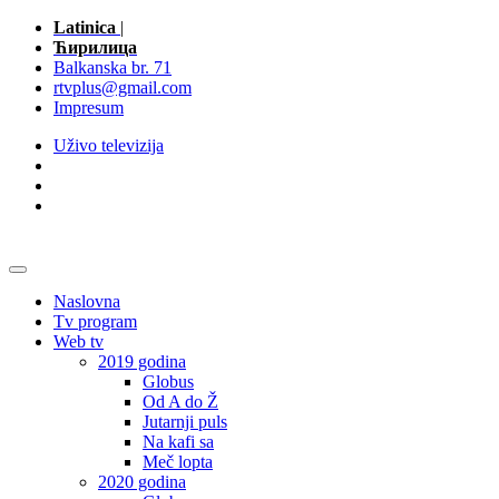
Latinica
|
Ћирилица
Balkanska br. 71
rtvplus@gmail.com
Impresum
Uživo televizija
Naslovna
Tv program
Web tv
2019 godina
Globus
Od A do Ž
Jutarnji puls
Na kafi sa
Meč lopta
2020 godina