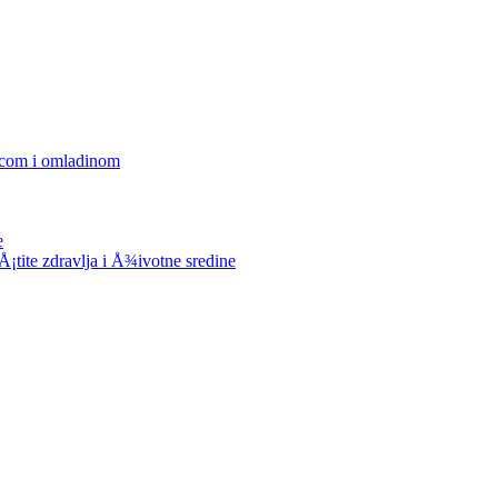
decom i omladinom
e
tite zdravlja i Å¾ivotne sredine