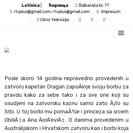
Latinica
|
Ћирлица
Balkanska br. 71
rtvplus@gmail.com; rtvplus@gmail.com
Impresum
Uživo televizija
Posle skoro 14 godina nepravedno provedenih u
zatvoru kapetan Dragan zapoÄinje svoju borbu za
pravdu kako za sebe tako i za sve one koji su
osudjeni na zatvorsku kaznu samo zato Å¡to su
Srbi. U toj borbi mu pomaÅ¾e i princeza sa srcem
ObiliÄ‡a Ana ÄorÄ‘eviÄ‡. O danima provedenim u
Australijskom i Hrvatskom zatvoru kao i borbi koja