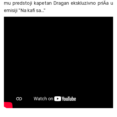
mu predstoji kapetan Dragan ekskluzivno priÄa u
emisiji "Na kafi sa..."