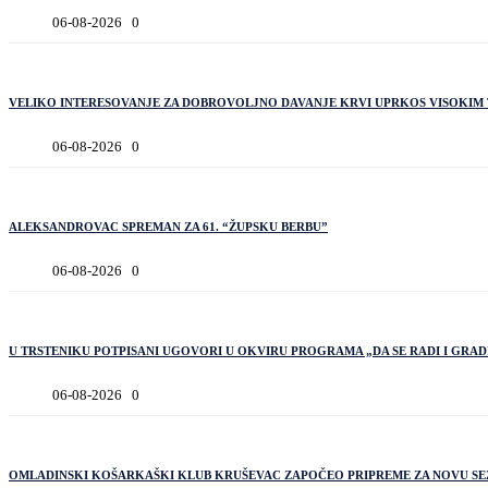
06-08-2026
0
VELIKO INTERESOVANJE ZA DOBROVOLJNO DAVANJE KRVI UPRKOS VISOKI
06-08-2026
0
ALEKSANDROVAC SPREMAN ZA 61. “ŽUPSKU BERBU”
06-08-2026
0
U TRSTENIKU POTPISANI UGOVORI U OKVIRU PROGRAMA „DA SE RADI I GRAD
06-08-2026
0
OMLADINSKI KOŠARKAŠKI KLUB KRUŠEVAC ZAPOČEO PRIPREME ZA NOVU S