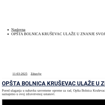
Naslovna
OPŠTA BOLNICA KRUŠEVAC ULAŽE U ZNANJE SVO
11-03-2025
Zdravlje
OPŠTA BOLNICA KRUŠEVAC ULAŽE U 
Pored ulaganja u nabavku savremene opreme za rad, Opšta Bolnica Kruševac vel
saznajemo u ovoj zdravstvenoj ustanovi.