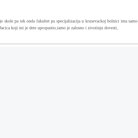
e skole pa tek onda fakultet pa specijalizacija u krusevackoj bolnici ima samo p
acica koji mi je dete upropastio,tamo je zalosno i zivotinju dovesti,