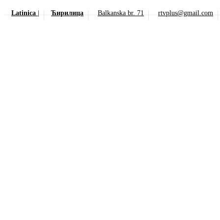
Latinica
|
Ћирилица
Balkanska br. 71
rtvplus@gmail.com