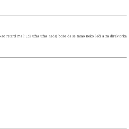
 kao retard ma ljudi užas užas nedaj bože da se tamo neko leči a za direktorka