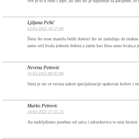
Sve je to u redu i lepo ,ali ono sto je najbitnije za pacijente ,to n
Ljiljana Pešić
13-03-2025 18:57:08
Šteta što nose mantila belih doktori što ne zaslužuju da istakn
samo reči hvala jednom doktor,a zatim kao žena samo hvala,a je
Nevena Petrovic
14-03-2025 09:07:08
Steta je sto ce vecina nakon specijalizacije spakovati kofere i ot
Marko Petrovic
14-03-2025 17:55:25
Au nadrljalismo posebno od zaica i zdravkovica to nisu hirurz