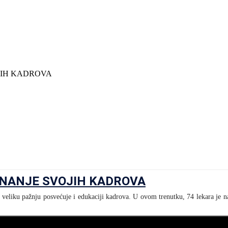
JIH KADROVA
ZNANJE SVOJIH KADROVA
iku pažnju posvećuje i edukaciji kadrova. U ovom trenutku, 74 lekara je na spe