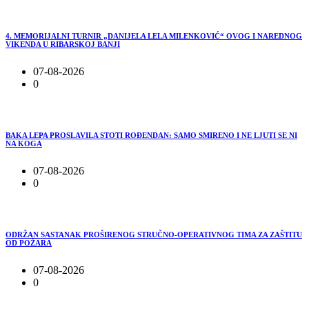
4. MEMORIJALNI TURNIR „DANIJELA LELA MILENKOVIĆ“ OVOG I NAREDNOG
VIKENDA U RIBARSKOJ BANJI
07-08-2026
0
BAKA LEPA PROSLAVILA STOTI ROĐENDAN: SAMO SMIRENO I NE LJUTI SE NI
NA KOGA
07-08-2026
0
ODRŽAN SASTANAK PROŠIRENOG STRUČNO-OPERATIVNOG TIMA ZA ZAŠTITU
OD POŽARA
07-08-2026
0