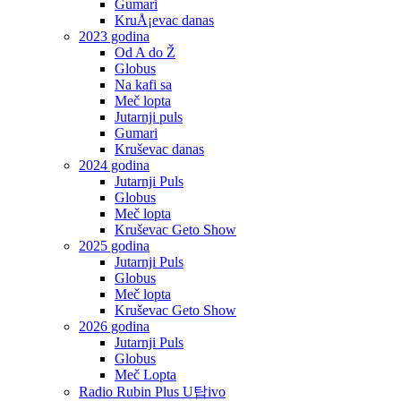
Gumari
KruÅ¡evac danas
2023 godina
Od A do Ž
Globus
Na kafi sa
Meč lopta
Jutarnji puls
Gumari
Kruševac danas
2024 godina
Jutarnji Puls
Globus
Meč lopta
Kruševac Geto Show
2025 godina
Jutarnji Puls
Globus
Meč lopta
Kruševac Geto Show
2026 godina
Jutarnji Puls
Globus
Meč Lopta
Radio Rubin Plus U탑ivo