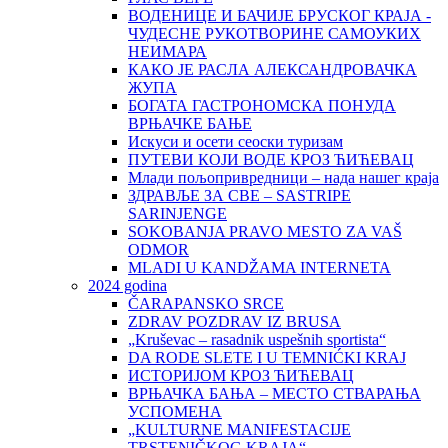
ВОДЕНИЦЕ И БАЧИЈЕ БРУСКОГ КРАЈА -
ЧУДЕСНЕ РУКОТВОРИНЕ САМОУКИХ
НЕИМАРА
КАКО ЈЕ РАСЛА АЛЕКСАНДРОВАЧКА
ЖУПА
БОГАТА ГАСТРОНОМСКА ПОНУДА
ВРЊАЧКЕ БАЊЕ
Искуси и осети сеоски туризам
ПУТЕВИ КОЈИ ВОДЕ КРОЗ ЋИЋЕВАЦ
Млади пољопривредници – нада нашег краја
ЗДРАВЉЕ ЗА СВЕ – SASTRIPE
SARINJENGE
SOKOBANJA PRAVO MESTO ZA VAŠ
ODMOR
MLADI U KANDŽAMA INTERNETA
2024 godina
ČARAPANSKO SRCE
ZDRAV POZDRAV IZ BRUSA
„Kruševac – rasadnik uspešnih sportista“
DA RODE SLETE I U TEMNIĆKI KRAJ
ИСТОРИЈОМ КРОЗ ЋИЋЕВАЦ
ВРЊАЧКА БАЊА – МЕСТО СТВАРАЊА
УСПОМЕНА
„KULTURNE MANIFESTACIJE
TRSTENIČKOG KRAJA“