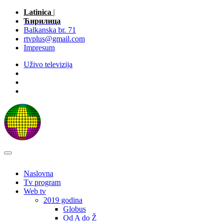
Latinica
|
Ћирилица
Balkanska br. 71
rtvplus@gmail.com
Impresum
Uživo televizija
Naslovna
Tv program
Web tv
2019 godina
Globus
Od A do Ž