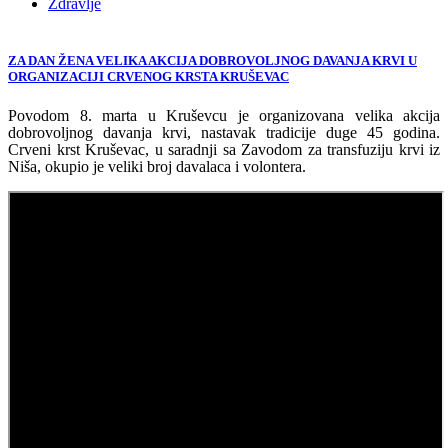
Zdravlje
ZA DAN ŽENA VELIKA AKCIJA DOBROVOLJNOG DAVANJA KRVI U
ORGANIZACIJI CRVENOG KRSTA KRUŠEVAC
Povodom 8. marta u Kruševcu je organizovana velika akcija
dobrovoljnog davanja krvi, nastavak tradicije duge 45 godina.
Crveni krst Kruševac, u saradnji sa Zavodom za transfuziju krvi iz
Niša, okupio je veliki broj davalaca i volontera.