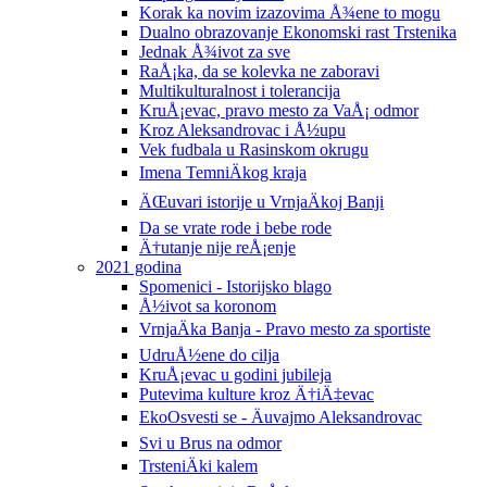
Korak ka novim izazovima Å¾ene to mogu
Dualno obrazovanje Ekonomski rast Trstenika
Jednak Å¾ivot za sve
RaÅ¡ka, da se kolevka ne zaboravi
Multikulturalnost i tolerancija
KruÅ¡evac, pravo mesto za VaÅ¡ odmor
Kroz Aleksandrovac i Å½upu
Vek fudbala u Rasinskom okrugu
Imena TemniÄkog kraja
ÄŒuvari istorije u VrnjaÄkoj Banji
Da se vrate rode i bebe rode
Ä†utanje nije reÅ¡enje
2021 godina
Spomenici - Istorijsko blago
Å½ivot sa koronom
VrnjaÄka Banja - Pravo mesto za sportiste
UdruÅ½ene do cilja
KruÅ¡evac u godini jubileja
Putevima kulture kroz Ä†iÄ‡evac
EkoOsvesti se - Äuvajmo Aleksandrovac
Svi u Brus na odmor
TrsteniÄki kalem