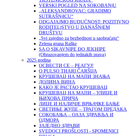
VERSKI POGLED NA SOKOBANjU
„ALEKSANDROVAC: GRADIMO
SUTRAŠNjICU“
ODGAJAJMO BUDUĆNOST: POZITIVNO
RODITELjSTVO U DANAŠNjEM
DRUŠTVU
„Svi zajedno za bezbednost u saobraćaju“
Zelena grana Raške
SA O SIKAVNIPE ĐO JEKHIPE
(Obrazovanjem do jednakih prava)
2025 godina
ОСВЕСТИ СЕ – РЕАГУЈ!
O PULSO THARI ČARŠIJA
КРУШЕВАЦ НА МАПИ ЗНАЊА
ДОЛИНА ВИНА
КАКО ЈЕ РАСТАО КРУШЕВАЦ
КРУШЕВАЦ НА МАПИ – УЛИЦЕ И
ЊИХОВА ПРИЧА
ЛИЦЕ И НАЛИЧЈЕ ВРЊАЧКЕ БАЊЕ
СВЕТИЊЕ ЖУПЕ – ТРАГОМ ПРЕДАКА
СОКОБАЊА – ОАЗА ЗДРАВЉА И
ОДМОРА
ЗАЈЕДНО ЗДРАВИ
SVEDOCI PROŠLOSTI - SPOMENICI