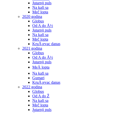
Jutarnji puls
Na kafi sa
Meč lopta
2020 godina
Globus
Od A do Å½
Jutarnji puls
Na kafi sa
Meč lopta
KruÅ¡evac danas
2021 godina
Globus
Od A do Å½
Jutarnji puls
MeÄ lopta
Na kafi sa
Gumari
KruÅ¡evac danas
2022 godina
Globus
Od A do Ž
Na kafi sa
Meč lopta
Jutarnji puls