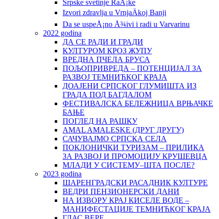
Srpske svetinje RaÅ¡ke
Izvori zdravlja u VrnjaÄkoj Banji
Da se uspeÅ¡no Å¾ivi i radi u Varvarinu
2022 godina
ДА СЕ РАДИ И ГРАДИ
КУЛТУРОМ КРОЗ ЖУПУ
ВРЕДНА ПЧЕЛА БРУСА
ПОЉОПРИВРЕДА – ПОТЕНЦИЈАЛ ЗА
РАЗВОЈ ТЕМНИЋКОГ КРАЈА
ДОАЈЕНИ СРПСКОГ ГЛУМИШТА ИЗ
ГРАДА ПОД БАГДАЛОМ
ФЕСТИВАЛСКА БЕЛЕЖНИЦА ВРЊАЧКЕ
БАЊЕ
ПОГЛЕД НА РАШКУ
AMAL AMALESKE (ДРУГ ДРУГУ)
САЧУВАЈМО СРПСКА СЕЛА
ПОКЛОНИЧКИ ТУРИЗАМ – ПРИЛИКА
ЗА РАЗВОЈ И ПРОМОЦИЈУ КРУШЕВЦА
МЛАДИ У СИСТЕМУ–ШТА ПОСЛЕ?
2023 godina
ШАРЕНГРАДСКИ РАСАДНИК КУЛТУРЕ
ВЕДРИ ПЕНЗИОНЕРСКИ ДАНИ
НА ИЗВОРУ КРАЈ КИСЕЛЕ ВОДЕ –
МАНИФЕСТАЦИЈЕ ТЕМНИЋКОГ КРАЈА
ГЛАС ВЕРЕ