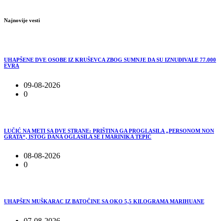
Najnovije vesti
UHAPŠENE DVE OSOBE IZ KRUŠEVCA ZBOG SUMNJE DA SU IZNUĐIVALE 77.000
EVRA
09-08-2026
0
LUČIĆ NA METI SA DVE STRANE: PRIŠTINA GA PROGLASILA „PERSONOM NON
GRATA“, ISTOG DANA OGLASILA SE I MARINIKA TEPIĆ
08-08-2026
0
UHAPŠEN MUŠKARAC IZ BATOČINE SA OKO 5,5 KILOGRAMA MARIHUANE
07-08-2026