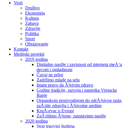
Vesti
Društvo
Ekonomija
Kultura
Zabava
Zdravlje
Politika
Sport
Obrazovanje
Kontakt
Medijski projekti
2019 godina
Digitalno nasilje i zavisnost od interneta meÄ‘u
decom i omladinom
Čuvaj ne prljaj
Zadržimo mlade na selu
Imam pravo da Å¾ivim zdravo
Godine tradicije, razvoja i napretka Vrnjacke
Banje
Organskom proizvodnjom do odrÅ¾ivog rasta,
zaÅ¡tite zdravlja i Å¾ivotne sredine
KruÅ¡evac u Evropi
ZaÅ¡titimo Å¾ene, zaustavimo nasilje
2020 godina
Stop trgovini ljudima