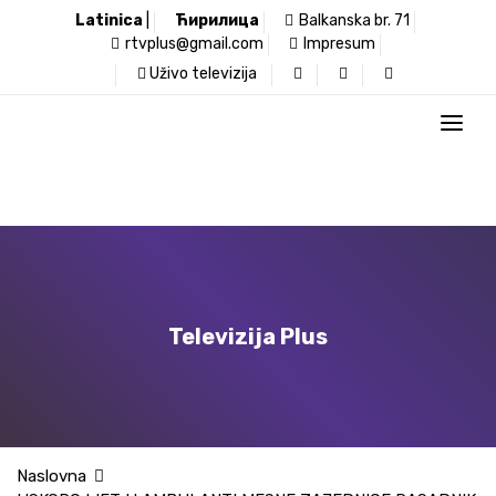
Latinica
|
Ћирилица
Balkanska br. 71
rtvplus@gmail.com
Impresum
Uživo televizija
Televizija Plus
Naslovna