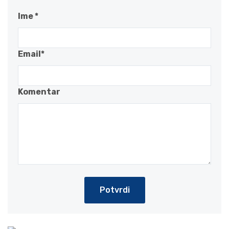
Ime *
Email*
Komentar
Potvrdi