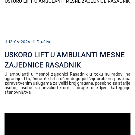
USKORO LIFT U AMBULANTI MESNE ZAJEDNICE RASADNIK
12-06-2026
Društvo
USKORO LIFT U AMBULANTI MESNE
ZAJEDNICE RASADNIK
U ambulanti u Mesnoj zajednici Rasadnik u toku su radovi na
ugradnji lifta, čime će biti rešen dugogodišnji problem pristupa
zdravstvenim uslugama za veliki broj građana, posebno za starije
osobe, osobe sa invaliditetom i druge osetljive kategorije
stanovništva.