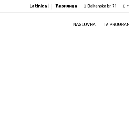
Latinica
|
Ћирилица
Balkanska br. 71
r
NASLOVNA
TV PROGRA