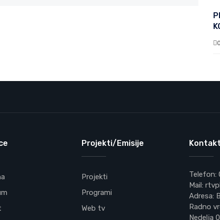
P
K
ce
Projekti/Emisije
Kontakt
Telefon:
na
Projekti
Mail: rt
um
Programi
Adresa: B
Radno vr
t
Web tv
Nedelja 0