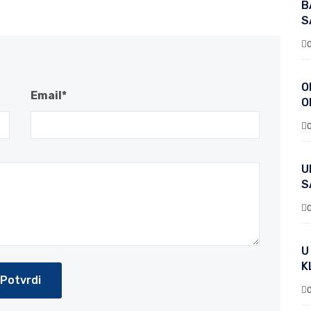
B
S
O
Email*
O
U
S
U
K
Potvrdi