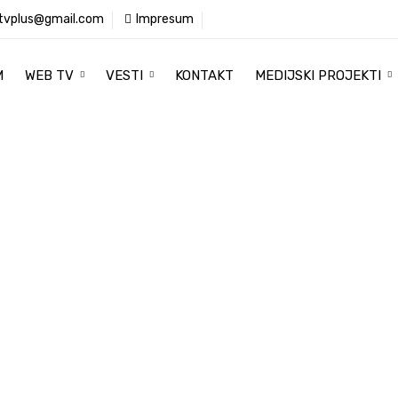
tvplus@gmail.com
Impresum
M
WEB TV
VESTI
KONTAKT
MEDIJSKI PROJEKTI
Televizija Plus