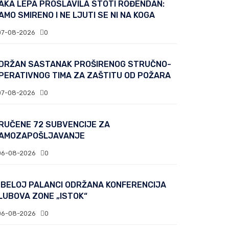
AKA LEPA PROSLAVILA STOTI ROĐENDAN:
AMO SMIRENO I NE LJUTI SE NI NA KOGA
07-08-2026
0
DRŽAN SASTANAK PROŠIRENOG STRUČNO-
PERATIVNOG TIMA ZA ZAŠTITU OD POŽARA
07-08-2026
0
RUČENE 72 SUBVENCIJE ZA
AMOZAPOŠLJAVANJE
06-08-2026
0
 BELOJ PALANCI ODRŽANA KONFERENCIJA
LUBOVA ZONE „ISTOK“
06-08-2026
0