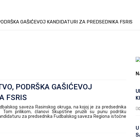
ODRŠKA GAŠIĆEVOJ KANDIDATURI ZA PREDSEDNIKA FSRIS
N
TVO, PODRŠKA GAŠIĆEVOJ
U
A FSRIS
K
dbalskog saveza Rasinskog okruga, na kojoj je za predsednika
ć. Tom prilikom, članovi Skupštine pružili su punu podršku
ndidaturu za predsednika Fudbalskog saveza Regiona istočne
U
S