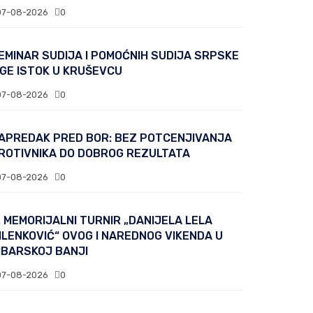
07-08-2026
0
EMINAR SUDIJA I POMOĆNIH SUDIJA SRPSKE
IGE ISTOK U KRUŠEVCU
07-08-2026
0
APREDAK PRED BOR: BEZ POTCENJIVANJA
ROTIVNIKA DO DOBROG REZULTATA
07-08-2026
0
. MEMORIJALNI TURNIR „DANIJELA LELA
ILENKOVIĆ“ OVOG I NAREDNOG VIKENDA U
IBARSKOJ BANJI
07-08-2026
0