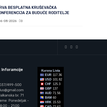
RVA BESPLATNA KRUŠEVAČKA
ONFERENCIJA ZA BUDUĆE RODITELJE
06-08-2026
0
 Inforamcije
 037/499-500
vplus@gmail.com
alkanska br. 71
eme: Ponedeljak -
8:00 - 21:00