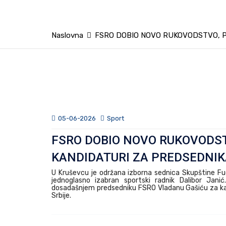
Naslovna
FSRO DOBIO NOVO RUKOVODSTVO, P
05-06-2026
Sport
FSRO DOBIO NOVO RUKOVODS
KANDIDATURI ZA PREDSEDNIK
U Kruševcu je održana izborna sednica Skupštine Fu
jednoglasno izabran sportski radnik Dalibor Jani
dosadašnjem predsedniku FSRO Vladanu Gašiću za ka
Srbije.