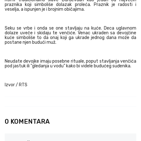
praznika koji simboliše dolazak proleća. Praznik je radosti i
veselja, a ispunjen je i brojnim običajima.
Seku se vrbe i onda se one stavljaju na kuće. Deca uglavnom
dolaze uveče i skidaju te venčiće. Venac ukraden sa devojčine
kuće simboliše to da onaj koji ga ukrade jednog dana može da
postane njen budući muž.
Neudate devojke imaju posebne rituale, poput stavljanja venčića
pod jastuk ili "gledanja u vodu" kako bi videle budućeg suđenika.
Izvor / RTS
0 KOMENTARA