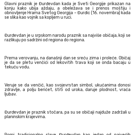
Glavni praznik je Đurđevdan kada je Sveti Georgije prikazan na
konju kako ubija aždaju, a obeležava se i prenos moštiju i
obnovljenje Hrama Svetog Georgija – Đurđic (16. novembra) kada
se slika kao vojnik sa kopljem u ruci.
Đurđevdan je u srpskom narodu praznik sa najviše običaja, koji se
razlikuju po sadržini od regiona do regiona.
Prema verovanju, na današnji dan se sreću zima i proleće. Običaj
je da se pletu venčići od lekovitih trava koji se onda bacaju u
tekuću vodu.
Veruje se da venčić, kao svojevrstan simbol, ukućanima donosi
zdravlje, a polju berićet, štiti od uroka, daruje plodnost, vraća
ljubav.
Đurđevdan je praznik stočara, pa su se običaji najduže zadržali u
planinskim krajevima.
Romi tradicionalno slave Đurđevdan kao jedan od najvećih