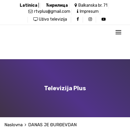
Latinica
|
Ћирилица
Balkanska br. 71
rtvplus@gmail.com
Impresum
Uživo televizija
Televizija Plus
Naslovna
DANAS JE ĐURĐEVDAN