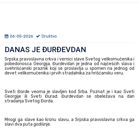
06-05-2026
Društvo
DANAS JE ĐURĐEVDAN
Srpska pravoslavna crkva i vernici slave Svetog velikomučenika i
pobedonosca Georgija. Đurđevdan je jedna od najčešćih slava i
svehrišćanski praznik koji se proslavlja u spomen na jednog od
devet velikomučenika i prvih stradalnika za hrišćansku veru.
Sveti Đorđe veoma je slavljen kod Srba. Poznat je i kao Sveti
Georgije ili Sveti Đurađ. Đurđevdan se obeležava na dan
stradanja Svetog Đorđa.
Mnogi ga slave kao krsnu slavu, a Srpska pravoslavna crkva ga
slavi dva puta godišnje.