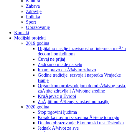
Kultura
Zabava
Zdravlje
Politika
Sport
Obrazovanje
Kontakt
Medijski projekti
2019 godina
Digitalno nasilje i zavisnost od interneta meÄ‘u
decom i omladinom
Čuvaj ne prljaj
Zadržimo mlade na selu
Imam pravo da Å¾ivim zdravo
Godine tradicije, razvoja i napretka Vrnjacke
Banje
Organskom proizvodnjom do odrÅ¾ivog rasta,
zaÅ¡tite zdravlja i Å¾ivotne sredine
KruÅ¡evac u Evropi
ZaÅ¡titimo Å¾ene, zaustavimo nasilje
2020 godina
Stop trgovini ljudima
Korak ka novim izazovima Å¾ene to mogu
Dualno obrazovanje Ekonomski rast Trstenika
Jednak Å¾ivot za sve