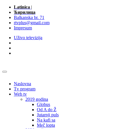
Latinica
|
Ћирилица
Balkanska br. 71
rtvplus@gmail.com
Impresum
Uživo televizija
Naslovna
Tv program
Web tv
2019 godina
Globus
Od A do Ž
Jutarnji puls
Na kafi sa
Meč lopta