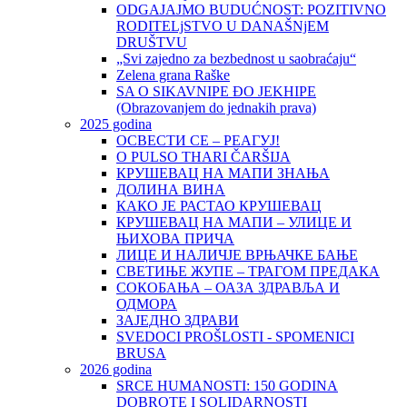
ODGAJAJMO BUDUĆNOST: POZITIVNO
RODITELjSTVO U DANAŠNjEM
DRUŠTVU
„Svi zajedno za bezbednost u saobraćaju“
Zelena grana Raške
SA O SIKAVNIPE ĐO JEKHIPE
(Obrazovanjem do jednakih prava)
2025 godina
ОСВЕСТИ СЕ – РЕАГУЈ!
O PULSO THARI ČARŠIJA
КРУШЕВАЦ НА МАПИ ЗНАЊА
ДОЛИНА ВИНА
КАКО ЈЕ РАСТАО КРУШЕВАЦ
КРУШЕВАЦ НА МАПИ – УЛИЦЕ И
ЊИХОВА ПРИЧА
ЛИЦЕ И НАЛИЧЈЕ ВРЊАЧКЕ БАЊЕ
СВЕТИЊЕ ЖУПЕ – ТРАГОМ ПРЕДАКА
СОКОБАЊА – ОАЗА ЗДРАВЉА И
ОДМОРА
ЗАЈЕДНО ЗДРАВИ
SVEDOCI PROŠLOSTI - SPOMENICI
BRUSA
2026 godina
SRCE HUMANOSTI: 150 GODINA
DOBROTE I SOLIDARNOSTI