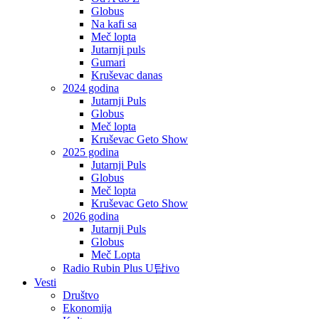
Globus
Na kafi sa
Meč lopta
Jutarnji puls
Gumari
Kruševac danas
2024 godina
Jutarnji Puls
Globus
Meč lopta
Kruševac Geto Show
2025 godina
Jutarnji Puls
Globus
Meč lopta
Kruševac Geto Show
2026 godina
Jutarnji Puls
Globus
Meč Lopta
Radio Rubin Plus U탑ivo
Vesti
Društvo
Ekonomija