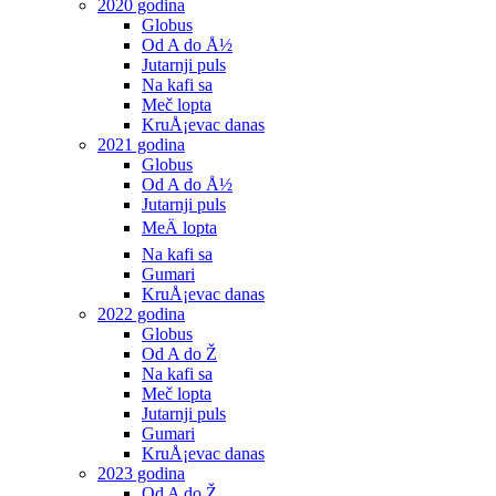
2020 godina
Globus
Od A do Å½
Jutarnji puls
Na kafi sa
Meč lopta
KruÅ¡evac danas
2021 godina
Globus
Od A do Å½
Jutarnji puls
MeÄ lopta
Na kafi sa
Gumari
KruÅ¡evac danas
2022 godina
Globus
Od A do Ž
Na kafi sa
Meč lopta
Jutarnji puls
Gumari
KruÅ¡evac danas
2023 godina
Od A do Ž