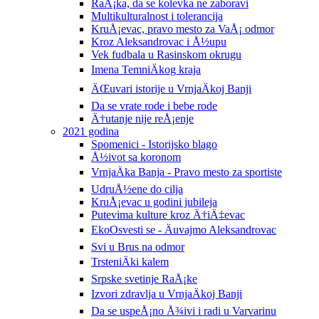
RaÅ¡ka, da se kolevka ne zaboravi
Multikulturalnost i tolerancija
KruÅ¡evac, pravo mesto za VaÅ¡ odmor
Kroz Aleksandrovac i Å½upu
Vek fudbala u Rasinskom okrugu
Imena TemniÄkog kraja
ÄŒuvari istorije u VrnjaÄkoj Banji
Da se vrate rode i bebe rode
Ä†utanje nije reÅ¡enje
2021 godina
Spomenici - Istorijsko blago
Å½ivot sa koronom
VrnjaÄka Banja - Pravo mesto za sportiste
UdruÅ½ene do cilja
KruÅ¡evac u godini jubileja
Putevima kulture kroz Ä†iÄ‡evac
EkoOsvesti se - Äuvajmo Aleksandrovac
Svi u Brus na odmor
TrsteniÄki kalem
Srpske svetinje RaÅ¡ke
Izvori zdravlja u VrnjaÄkoj Banji
Da se uspeÅ¡no Å¾ivi i radi u Varvarinu