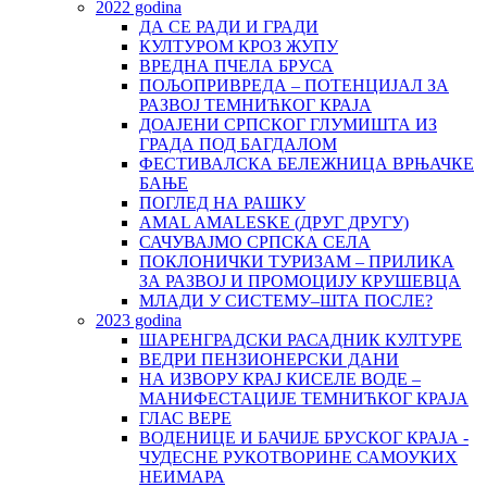
2022 godina
ДА СЕ РАДИ И ГРАДИ
КУЛТУРОМ КРОЗ ЖУПУ
ВРЕДНА ПЧЕЛА БРУСА
ПОЉОПРИВРЕДА – ПОТЕНЦИЈАЛ ЗА
РАЗВОЈ ТЕМНИЋКОГ КРАЈА
ДОАЈЕНИ СРПСКОГ ГЛУМИШТА ИЗ
ГРАДА ПОД БАГДАЛОМ
ФЕСТИВАЛСКА БЕЛЕЖНИЦА ВРЊАЧКЕ
БАЊЕ
ПОГЛЕД НА РАШКУ
AMAL AMALESKE (ДРУГ ДРУГУ)
САЧУВАЈМО СРПСКА СЕЛА
ПОКЛОНИЧКИ ТУРИЗАМ – ПРИЛИКА
ЗА РАЗВОЈ И ПРОМОЦИЈУ КРУШЕВЦА
МЛАДИ У СИСТЕМУ–ШТА ПОСЛЕ?
2023 godina
ШАРЕНГРАДСКИ РАСАДНИК КУЛТУРЕ
ВЕДРИ ПЕНЗИОНЕРСКИ ДАНИ
НА ИЗВОРУ КРАЈ КИСЕЛЕ ВОДЕ –
МАНИФЕСТАЦИЈЕ ТЕМНИЋКОГ КРАЈА
ГЛАС ВЕРЕ
ВОДЕНИЦЕ И БАЧИЈЕ БРУСКОГ КРАЈА -
ЧУДЕСНЕ РУКОТВОРИНЕ САМОУКИХ
НЕИМАРА