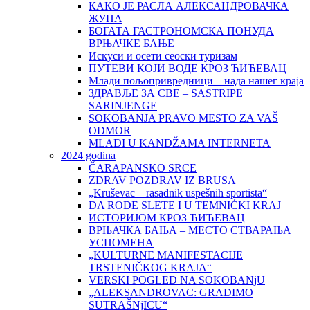
КАКО ЈЕ РАСЛА АЛЕКСАНДРОВАЧКА
ЖУПА
БОГАТА ГАСТРОНОМСКА ПОНУДА
ВРЊАЧКЕ БАЊЕ
Искуси и осети сеоски туризам
ПУТЕВИ КОЈИ ВОДЕ КРОЗ ЋИЋЕВАЦ
Млади пољопривредници – нада нашег краја
ЗДРАВЉЕ ЗА СВЕ – SASTRIPE
SARINJENGE
SOKOBANJA PRAVO MESTO ZA VAŠ
ODMOR
MLADI U KANDŽAMA INTERNETA
2024 godina
ČARAPANSKO SRCE
ZDRAV POZDRAV IZ BRUSA
„Kruševac – rasadnik uspešnih sportista“
DA RODE SLETE I U TEMNIĆKI KRAJ
ИСТОРИЈОМ КРОЗ ЋИЋЕВАЦ
ВРЊАЧКА БАЊА – МЕСТО СТВАРАЊА
УСПОМЕНА
„KULTURNE MANIFESTACIJE
TRSTENIČKOG KRAJA“
VERSKI POGLED NA SOKOBANjU
„ALEKSANDROVAC: GRADIMO
SUTRAŠNjICU“