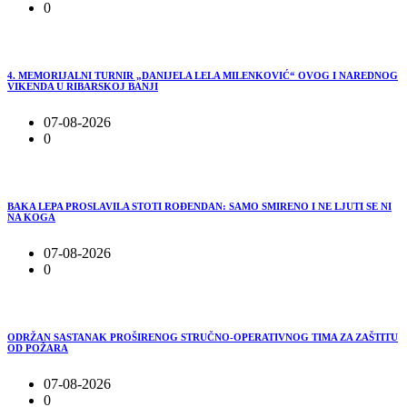
0
4. MEMORIJALNI TURNIR „DANIJELA LELA MILENKOVIĆ“ OVOG I NAREDNOG
VIKENDA U RIBARSKOJ BANJI
07-08-2026
0
BAKA LEPA PROSLAVILA STOTI ROĐENDAN: SAMO SMIRENO I NE LJUTI SE NI
NA KOGA
07-08-2026
0
ODRŽAN SASTANAK PROŠIRENOG STRUČNO-OPERATIVNOG TIMA ZA ZAŠTITU
OD POŽARA
07-08-2026
0