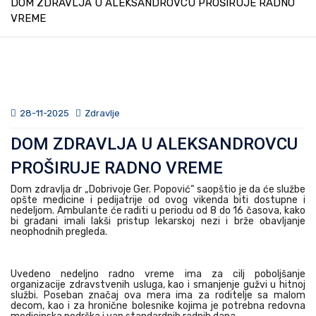
DOM ZDRAVLJA U ALEKSANDROVCU PROŠIRUJE RADNO
VREME
28-11-2025
Zdravlje
DOM ZDRAVLJA U ALEKSANDROVCU
PROŠIRUJE RADNO VREME
Dom zdravlja dr „Dobrivoje Ger. Popović“ saopštio je da će službe
opšte medicine i pedijatrije od ovog vikenda biti dostupne i
nedeljom. Ambulante će raditi u periodu od 8 do 16 časova, kako
bi građani imali lakši pristup lekarskoj nezi i brže obavljanje
neophodnih pregleda.
Uvedeno nedeljno radno vreme ima za cilj poboljšanje
organizacije zdravstvenih usluga, kao i smanjenje gužvi u hitnoj
službi. Poseban značaj ova mera ima za roditelje sa malom
decom, kao i za hronične bolesnike kojima je potrebna redovna