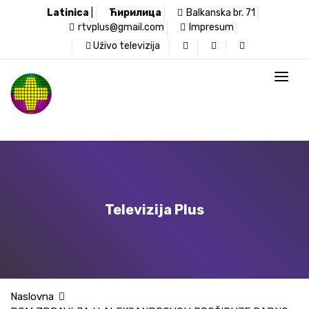
Latinica
|
Ћирилица
Balkanska br. 71
rtvplus@gmail.com
Impresum
Uživo televizija
Televizija Plus
Naslovna