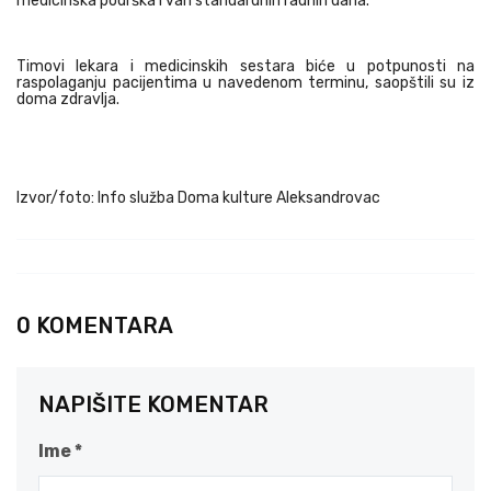
medicinska podrška i van standardnih radnih dana.
Timovi lekara i medicinskih sestara biće u potpunosti na
raspolaganju pacijentima u navedenom terminu, saopštili su iz
doma zdravlja.
Izvor/foto: Info služba Doma kulture Aleksandrovac
0 KOMENTARA
NAPIŠITE KOMENTAR
Ime *