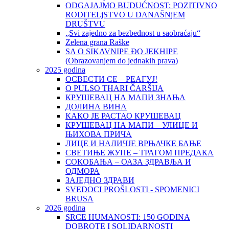
ODGAJAJMO BUDUĆNOST: POZITIVNO
RODITELjSTVO U DANAŠNjEM
DRUŠTVU
„Svi zajedno za bezbednost u saobraćaju“
Zelena grana Raške
SA O SIKAVNIPE ĐO JEKHIPE
(Obrazovanjem do jednakih prava)
2025 godina
ОСВЕСТИ СЕ – РЕАГУЈ!
O PULSO THARI ČARŠIJA
КРУШЕВАЦ НА МАПИ ЗНАЊА
ДОЛИНА ВИНА
КАКО ЈЕ РАСТАО КРУШЕВАЦ
КРУШЕВАЦ НА МАПИ – УЛИЦЕ И
ЊИХОВА ПРИЧА
ЛИЦЕ И НАЛИЧЈЕ ВРЊАЧКЕ БАЊЕ
СВЕТИЊЕ ЖУПЕ – ТРАГОМ ПРЕДАКА
СОКОБАЊА – ОАЗА ЗДРАВЉА И
ОДМОРА
ЗАЈЕДНО ЗДРАВИ
SVEDOCI PROŠLOSTI - SPOMENICI
BRUSA
2026 godina
SRCE HUMANOSTI: 150 GODINA
DOBROTE I SOLIDARNOSTI