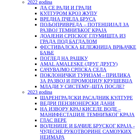
2022 godina
ДА СЕ РАДИ И ГРАДИ
КУЛТУРОМ КРОЗ ЖУПУ
ВРЕДНА ПЧЕЛА БРУСА
ПОЉОПРИВРЕДА – ПОТЕНЦИЈАЛ ЗА
РАЗВОЈ ТЕМНИЋКОГ КРАЈА
ДОАЈЕНИ СРПСКОГ ГЛУМИШТА ИЗ
ГРАДА ПОД БАГДАЛОМ
ФЕСТИВАЛСКА БЕЛЕЖНИЦА ВРЊАЧКЕ
БАЊЕ
ПОГЛЕД НА РАШКУ
AMAL AMALESKE (ДРУГ ДРУГУ)
САЧУВАЈМО СРПСКА СЕЛА
ПОКЛОНИЧКИ ТУРИЗАМ – ПРИЛИКА
ЗА РАЗВОЈ И ПРОМОЦИЈУ КРУШЕВЦА
МЛАДИ У СИСТЕМУ–ШТА ПОСЛЕ?
2023 godina
ШАРЕНГРАДСКИ РАСАДНИК КУЛТУРЕ
ВЕДРИ ПЕНЗИОНЕРСКИ ДАНИ
НА ИЗВОРУ КРАЈ КИСЕЛЕ ВОДЕ –
МАНИФЕСТАЦИЈЕ ТЕМНИЋКОГ КРАЈА
ГЛАС ВЕРЕ
ВОДЕНИЦЕ И БАЧИЈЕ БРУСКОГ КРАЈА -
ЧУДЕСНЕ РУКОТВОРИНЕ САМОУКИХ
НЕИМАРА