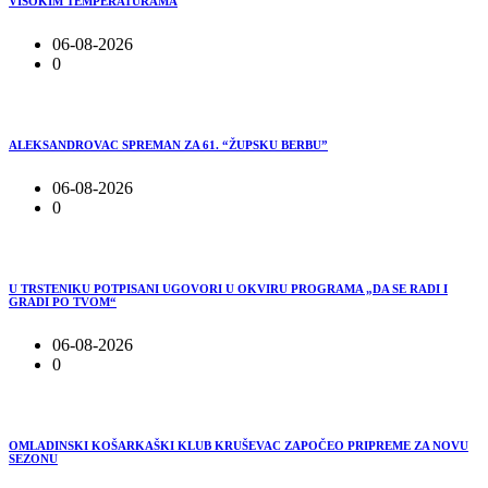
VISOKIM TEMPERATURAMA
06-08-2026
0
ALEKSANDROVAC SPREMAN ZA 61. “ŽUPSKU BERBU”
06-08-2026
0
U TRSTENIKU POTPISANI UGOVORI U OKVIRU PROGRAMA „DA SE RADI I
GRADI PO TVOM“
06-08-2026
0
OMLADINSKI KOŠARKAŠKI KLUB KRUŠEVAC ZAPOČEO PRIPREME ZA NOVU
SEZONU