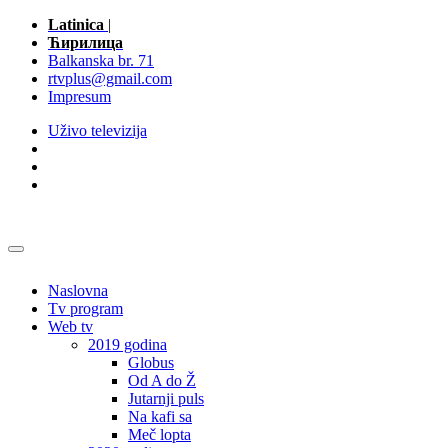
Latinica
|
Ћирилица
Balkanska br. 71
rtvplus@gmail.com
Impresum
Uživo televizija
Naslovna
Tv program
Web tv
2019 godina
Globus
Od A do Ž
Jutarnji puls
Na kafi sa
Meč lopta