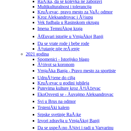
RaÅ¡ka, da se kolevka ne zaboravi
Multikulturalnost i tolerancija
KruÅ¡evac, pravo mesto za VaÅ¡ odmor
Kroz Aleksandrovac i Å½upu
Vek fudbala u Rasinskom okrugu
Imena TemniÄkog kraja
ÄŒuvari istorije u VrnjaÄkoj Banji
Da se vrate rode i bebe rode
Ä†utanje nije reÅ¡enje
2021 godina
Spomenici - Istorijsko blago
Å½ivot sa koronom
VrnjaÄka Banja - Pravo mesto za sportiste
UdruÅ½ene do cilja
KruÅ¡evac u godini jubileja
Putevima kulture kroz Ä†iÄ‡evac
EkoOsvesti se - Äuvajmo Aleksandrovac
Svi u Brus na odmor
TrsteniÄki kalem
Srpske svetinje RaÅ¡ke
Izvori zdravlja u VrnjaÄkoj Banji
Da se uspeÅ¡no Å¾ivi i radi u Varvarinu