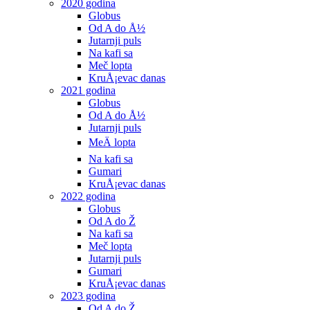
2020 godina
Globus
Od A do Å½
Jutarnji puls
Na kafi sa
Meč lopta
KruÅ¡evac danas
2021 godina
Globus
Od A do Å½
Jutarnji puls
MeÄ lopta
Na kafi sa
Gumari
KruÅ¡evac danas
2022 godina
Globus
Od A do Ž
Na kafi sa
Meč lopta
Jutarnji puls
Gumari
KruÅ¡evac danas
2023 godina
Od A do Ž