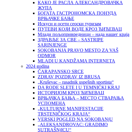
КАКО ЈЕ РАСЛА АЛЕКСАНДРОВАЧКА
ЖУПА
БОГАТА ГАСТРОНОМСКА ПОНУДА
ВРЊАЧКЕ БАЊЕ
Искуси и осети сеоски туризам
ПУТЕВИ КОЈИ ВОДЕ КРОЗ ЋИЋЕВАЦ
Млади пољопривредници – нада нашег краја
ЗДРАВЉЕ ЗА СВЕ – SASTRIPE
SARINJENGE
SOKOBANJA PRAVO MESTO ZA VAŠ
ODMOR
MLADI U KANDŽAMA INTERNETA
2024 godina
ČARAPANSKO SRCE
ZDRAV POZDRAV IZ BRUSA
„Kruševac – rasadnik uspešnih sportista“
DA RODE SLETE I U TEMNIĆKI KRAJ
ИСТОРИЈОМ КРОЗ ЋИЋЕВАЦ
ВРЊАЧКА БАЊА – МЕСТО СТВАРАЊА
УСПОМЕНА
„KULTURNE MANIFESTACIJE
TRSTENIČKOG KRAJA“
VERSKI POGLED NA SOKOBANjU
„ALEKSANDROVAC: GRADIMO
SUTRAŠNjICU“