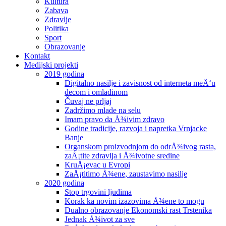
Kultura
Zabava
Zdravlje
Politika
Sport
Obrazovanje
Kontakt
Medijski projekti
2019 godina
Digitalno nasilje i zavisnost od interneta meÄ‘u
decom i omladinom
Čuvaj ne prljaj
Zadržimo mlade na selu
Imam pravo da Å¾ivim zdravo
Godine tradicije, razvoja i napretka Vrnjacke
Banje
Organskom proizvodnjom do odrÅ¾ivog rasta,
zaÅ¡tite zdravlja i Å¾ivotne sredine
KruÅ¡evac u Evropi
ZaÅ¡titimo Å¾ene, zaustavimo nasilje
2020 godina
Stop trgovini ljudima
Korak ka novim izazovima Å¾ene to mogu
Dualno obrazovanje Ekonomski rast Trstenika
Jednak Å¾ivot za sve