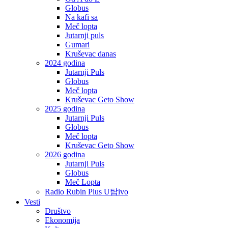
Globus
Na kafi sa
Meč lopta
Jutarnji puls
Gumari
Kruševac danas
2024 godina
Jutarnji Puls
Globus
Meč lopta
Kruševac Geto Show
2025 godina
Jutarnji Puls
Globus
Meč lopta
Kruševac Geto Show
2026 godina
Jutarnji Puls
Globus
Meč Lopta
Radio Rubin Plus U탑ivo
Vesti
Društvo
Ekonomija