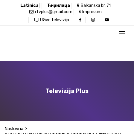
Latinica
|
Ћирилица
Balkanska br. 71
rtvplus@gmail.com
Impresum
Uživo televizija
Televizija Plus
Naslovna