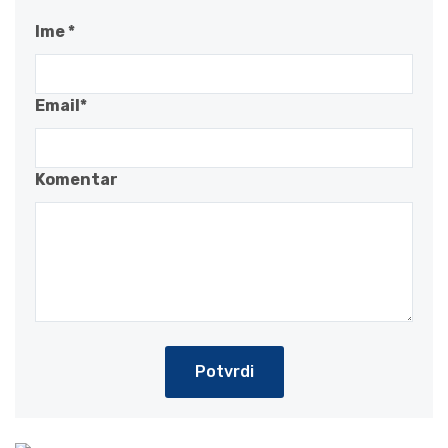
Ime *
Email*
Komentar
Potvrdi