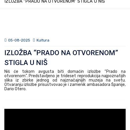
IZLOŽBA “PRADO NA OTVORENOM” STIGLA U NIŠ
05-08-2025
Kultura
IZLOŽBA “PRADO NA OTVORENOM”
STIGLA U NIŠ
Niš će tokom avgusta biti domaćin izložbe “Prado na
otvorenom”. Predstavljeno je trideset reprodukcija najpoznatijih
slika iz zbirke jednog od najznačajnijih muzeja na svetu.
Otvaranju izložbe prisustvovao je i zamenik ambasadora Španije,
Dario Otero.