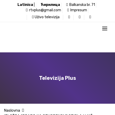
Latinica
|
Ћирилица
Balkanska br. 71
rtvplus@gmail.com
Impresum
Uživo televizija
Televizija Plus
Naslovna