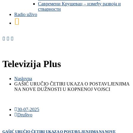
Савремени Крушевац – између развоја и
стварности
Radio uživo
Televizija Plus
Naslovna
GAŠIĆ URUČIO ČETIRI UKAZA O POSTAVLJENJIMA
NA NOVE DUŽNOSTI U KOPNENOJ VOJSCI
30-07-2025
Društvo
GAŠIĆ URUČIO ČETIRI UKAZA O POSTAVLJENJIMA NA NOVE