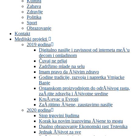
Kultura
Zabava
Zdravlje
Politika
Sport
Obrazovanje
Kontakt
Medijski projekti
2019 godina
Digitalno nasilje i zavisnost od interneta meÄ‘u
decom i omladinom
Čuvaj ne prljaj
Zadržimo mlade na selu
Imam pravo da Å¾ivim zdravo
Godine tradicije, razvoja i napretka Vrnjacke
Banje
Organskom proizvodnjom do odrÅ¾ivog rasta,
zaÅ¡tite zdravlja i Å¾ivotne sredine
KruÅ¡evac u Evropi
ZaÅ¡titimo Å¾ene, zaustavimo nasilje
2020 godina
Stop trgovini ljudima
Korak ka novim izazovima Å¾ene to mogu
Dualno obrazovanje Ekonomski rast Trstenika
Jednak Å¾ivot za sve