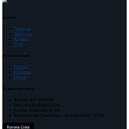
Stranice
Naslovna
Impresum
Kontakt
Vesti
Projekti/Emisije
Projekti
Programi
Web tv
Kontakt inforamcije
Telefon: 037/499-500
Mail: rtvplus@gmail.com
Adresa: Balkanska br. 71
Radno vreme: Ponedeljak - Nedelja 08:00 - 21:00