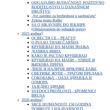
ODGAJAJMO BUDUĆNOST: POZITIVNO
RODITELjSTVO U DANAŠNjEM
DRUŠTVU
„Svi zajedno za bezbednost u saobraćaju“
Zelena grana Raške
SA O SIKAVNIPE ĐO JEKHIPE
(Obrazovanjem do jednakih prava)
2025 godina
ОСВЕСТИ СЕ – РЕАГУЈ!
O PULSO THARI ČARŠIJA
КРУШЕВАЦ НА МАПИ ЗНАЊА
ДОЛИНА ВИНА
КАКО ЈЕ РАСТАО КРУШЕВАЦ
КРУШЕВАЦ НА МАПИ – УЛИЦЕ И
ЊИХОВА ПРИЧА
ЛИЦЕ И НАЛИЧЈЕ ВРЊАЧКЕ БАЊЕ
СВЕТИЊЕ ЖУПЕ – ТРАГОМ ПРЕДАКА
СОКОБАЊА – ОАЗА ЗДРАВЉА И
ОДМОРА
ЗАЈЕДНО ЗДРАВИ
SVEDOCI PROŠLOSTI - SPOMENICI
BRUSA
2026 godina
SRCE HUMANOSTI: 150 GODINA
DOBROTE I SOLIDARNOSTI