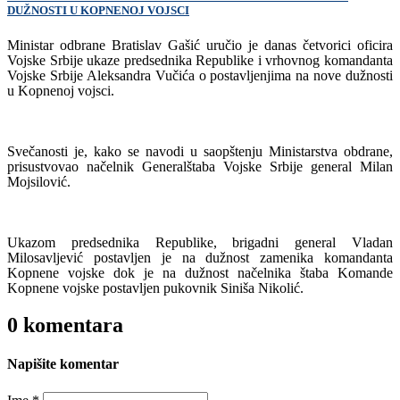
DUŽNOSTI U KOPNENOJ VOJSCI
Ministar odbrane Bratislav Gašić uručio je danas četvorici oficira
Vojske Srbije ukaze predsednika Republike i vrhovnog komandanta
Vojske Srbije Aleksandra Vučića o postavljenjima na nove dužnosti
u Kopnenoj vojsci.
Svečanosti je, kako se navodi u saopštenju Ministarstva obdrane,
prisustvovao načelnik Generalštaba Vojske Srbije general Milan
Mojsilović.
Ukazom predsednika Republike, brigadni general Vladan
Milosavljević postavljen je na dužnost zamenika komandanta
Kopnene vojske dok je na dužnost načelnika štaba Komande
Kopnene vojske postavljen pukovnik Siniša Nikolić.
0 komentara
Napišite komentar