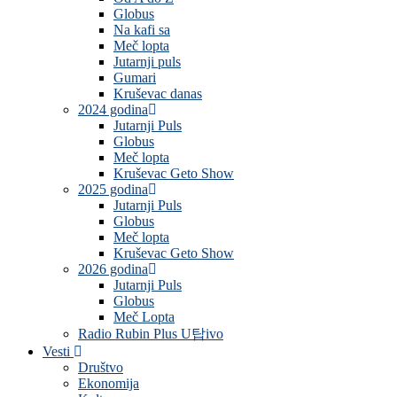
Globus
Na kafi sa
Meč lopta
Jutarnji puls
Gumari
Kruševac danas
2024 godina
Jutarnji Puls
Globus
Meč lopta
Kruševac Geto Show
2025 godina
Jutarnji Puls
Globus
Meč lopta
Kruševac Geto Show
2026 godina
Jutarnji Puls
Globus
Meč Lopta
Radio Rubin Plus U탑ivo
Vesti
Društvo
Ekonomija