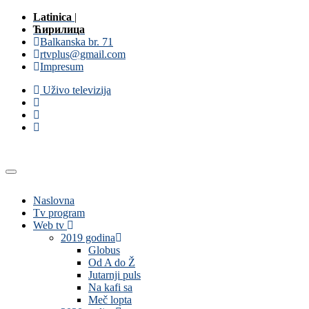
Latinica
|
Ћирилица
Balkanska br. 71
rtvplus@gmail.com
Impresum
Uživo televizija
Naslovna
Tv program
Web tv
2019 godina
Globus
Od A do Ž
Jutarnji puls
Na kafi sa
Meč lopta