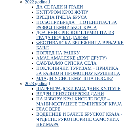
2022 godina
ДА СЕ РАДИ И ГРАДИ
КУЛТУРОМ КРОЗ ЖУПУ
ВРЕДНА ПЧЕЛА БРУСА
ПОЉОПРИВРЕДА – ПОТЕНЦИЈАЛ ЗА
РАЗВОЈ ТЕМНИЋКОГ КРАЈА
ДОАЈЕНИ СРПСКОГ ГЛУМИШТА ИЗ
ГРАДА ПОД БАГДАЛОМ
ФЕСТИВАЛСКА БЕЛЕЖНИЦА ВРЊАЧКЕ
БАЊЕ
ПОГЛЕД НА РАШКУ
AMAL AMALESKE (ДРУГ ДРУГУ)
САЧУВАЈМО СРПСКА СЕЛА
ПОКЛОНИЧКИ ТУРИЗАМ – ПРИЛИКА
ЗА РАЗВОЈ И ПРОМОЦИЈУ КРУШЕВЦА
МЛАДИ У СИСТЕМУ–ШТА ПОСЛЕ?
2023 godina
ШАРЕНГРАДСКИ РАСАДНИК КУЛТУРЕ
ВЕДРИ ПЕНЗИОНЕРСКИ ДАНИ
НА ИЗВОРУ КРАЈ КИСЕЛЕ ВОДЕ –
МАНИФЕСТАЦИЈЕ ТЕМНИЋКОГ КРАЈА
ГЛАС ВЕРЕ
ВОДЕНИЦЕ И БАЧИЈЕ БРУСКОГ КРАЈА -
ЧУДЕСНЕ РУКОТВОРИНЕ САМОУКИХ
НЕИМАРА