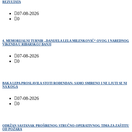
REZULTATA
07-08-2026
0
4. MEMORIJALNI TURNIR „DANIJELA LELA MILENKOVIĆ“ OVOG I NAREDNOG
VIKENDA U RIBARSKOJ BANJI
07-08-2026
0
BAKA LEPA PROSLAVILA STOTI ROĐENDAN: SAMO SMIRENO I NE LJUTI SE NI
NA KOGA
07-08-2026
0
ODRŽAN SASTANAK PROŠIRENOG STRUČNO-OPERATIVNOG TIMA ZA ZAŠTITU
OD POŽARA