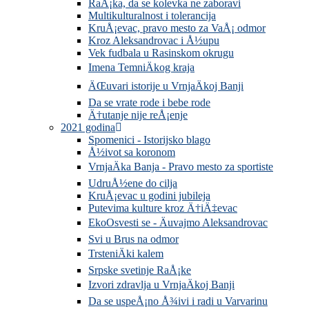
RaÅ¡ka, da se kolevka ne zaboravi
Multikulturalnost i tolerancija
KruÅ¡evac, pravo mesto za VaÅ¡ odmor
Kroz Aleksandrovac i Å½upu
Vek fudbala u Rasinskom okrugu
Imena TemniÄkog kraja
ÄŒuvari istorije u VrnjaÄkoj Banji
Da se vrate rode i bebe rode
Ä†utanje nije reÅ¡enje
2021 godina
Spomenici - Istorijsko blago
Å½ivot sa koronom
VrnjaÄka Banja - Pravo mesto za sportiste
UdruÅ½ene do cilja
KruÅ¡evac u godini jubileja
Putevima kulture kroz Ä†iÄ‡evac
EkoOsvesti se - Äuvajmo Aleksandrovac
Svi u Brus na odmor
TrsteniÄki kalem
Srpske svetinje RaÅ¡ke
Izvori zdravlja u VrnjaÄkoj Banji
Da se uspeÅ¡no Å¾ivi i radi u Varvarinu