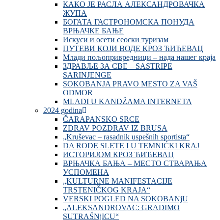
КАКО ЈЕ РАСЛА АЛЕКСАНДРОВАЧКА
ЖУПА
БОГАТА ГАСТРОНОМСКА ПОНУДА
ВРЊАЧКЕ БАЊЕ
Искуси и осети сеоски туризам
ПУТЕВИ КОЈИ ВОДЕ КРОЗ ЋИЋЕВАЦ
Млади пољопривредници – нада нашег краја
ЗДРАВЉЕ ЗА СВЕ – SASTRIPE
SARINJENGE
SOKOBANJA PRAVO MESTO ZA VAŠ
ODMOR
MLADI U KANDŽAMA INTERNETA
2024 godina
ČARAPANSKO SRCE
ZDRAV POZDRAV IZ BRUSA
„Kruševac – rasadnik uspešnih sportista“
DA RODE SLETE I U TEMNIĆKI KRAJ
ИСТОРИЈОМ КРОЗ ЋИЋЕВАЦ
ВРЊАЧКА БАЊА – МЕСТО СТВАРАЊА
УСПОМЕНА
„KULTURNE MANIFESTACIJE
TRSTENIČKOG KRAJA“
VERSKI POGLED NA SOKOBANjU
„ALEKSANDROVAC: GRADIMO
SUTRAŠNjICU“