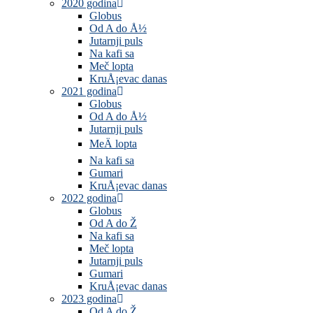
2020 godina
Globus
Od A do Å½
Jutarnji puls
Na kafi sa
Meč lopta
KruÅ¡evac danas
2021 godina
Globus
Od A do Å½
Jutarnji puls
MeÄ lopta
Na kafi sa
Gumari
KruÅ¡evac danas
2022 godina
Globus
Od A do Ž
Na kafi sa
Meč lopta
Jutarnji puls
Gumari
KruÅ¡evac danas
2023 godina
Od A do Ž