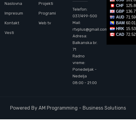
Naslovna
Projekti
Telefon:
Impresum
Programi
037/499-500
Mail:
Kontakt
Web tv
rtvplus@gmail.com
Vesti
Adresa:
Balkanska br.
71
Radno
vreme:
Ponedeljak -
Nedelja
08:00 - 21:00
Powered By AM Programming - Business Solutions