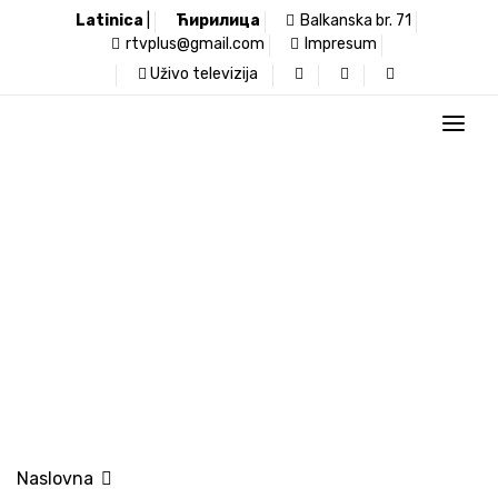
Latinica
|
Ћирилица
Balkanska br. 71
rtvplus@gmail.com
Impresum
Uživo televizija
Televizija Plus
Naslovna