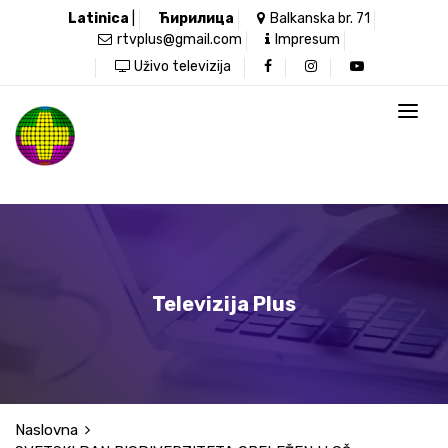
Latinica
|
Ћирилица
Balkanska br. 71
rtvplus@gmail.com
Impresum
Uživo televizija
Televizija Plus
Naslovna