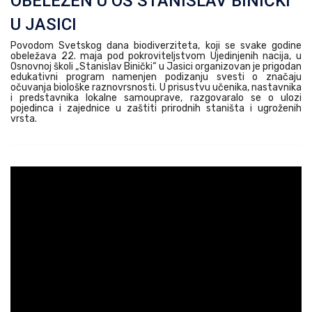
OBELEŽEN U OŠ STANISLAV BINIČKI
U JASICI
Povodom Svetskog dana biodiverziteta, koji se svake godine
obeležava 22. maja pod pokroviteljstvom Ujedinjenih nacija, u
Osnovnoj školi „Stanislav Binički“ u Jasici organizovan je prigodan
edukativni program namenjen podizanju svesti o značaju
očuvanja biološke raznovrsnosti. U prisustvu učenika, nastavnika
i predstavnika lokalne samouprave, razgovaralo se o ulozi
pojedinca i zajednice u zaštiti prirodnih staništa i ugroženih
vrsta.