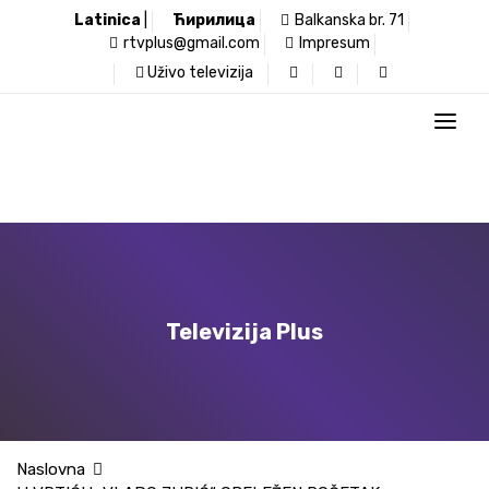
Latinica
|
Ћирилица
Balkanska br. 71
rtvplus@gmail.com
Impresum
Uživo televizija
Televizija Plus
Naslovna