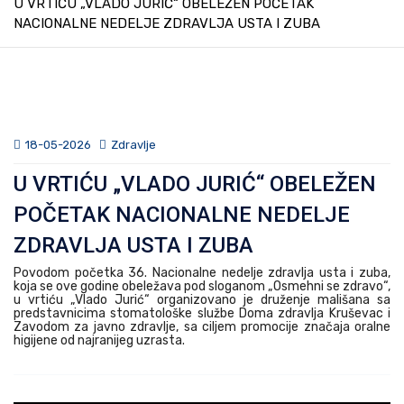
U VRTIĆU „VLADO JURIĆ“ OBELEŽEN POČETAK
NACIONALNE NEDELJE ZDRAVLJA USTA I ZUBA
18-05-2026
Zdravlje
U VRTIĆU „VLADO JURIĆ“ OBELEŽEN
POČETAK NACIONALNE NEDELJE
ZDRAVLJA USTA I ZUBA
Povodom početka 36. Nacionalne nedelje zdravlja usta i zuba,
koja se ove godine obeležava pod sloganom „Osmehni se zdravo“,
u vrtiću „Vlado Jurić“ organizovano je druženje mališana sa
predstavnicima stomatološke službe Doma zdravlja Kruševac i
Zavodom za javno zdravlje, sa ciljem promocije značaja oralne
higijene od najranijeg uzrasta.