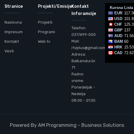
Stranice
Projekti/Emisije
Kontakt
Inforamcije
Naslovna
Projekti
Telefon:
Impresum
Programi
037/499-500
Mail:
Kontakt
Web tv
rtvplus@gmail.com
Vesti
Adresa:
Balkanska br.
71
Radno
vreme:
Ponedeljak -
Nedelja
08:00 - 21:00
Powered By AM Programming - Business Solutions