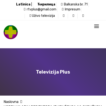
Latinica
|
Ћирилица
Balkanska br. 71
rtvplus@gmail.com
Impresum
Uživo televizija
Televizija Plus
Naslovna