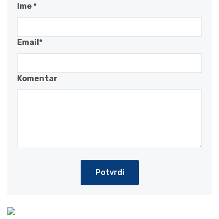
Ime *
Email*
Komentar
Potvrdi