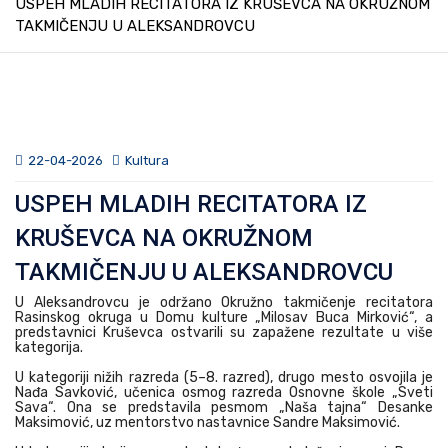
USPEH MLADIH RECITATORA IZ KRUŠEVCA NA OKRUŽNOM
TAKMIČENJU U ALEKSANDROVCU
22-04-2026
Kultura
USPEH MLADIH RECITATORA IZ
KRUŠEVCA NA OKRUŽNOM
TAKMIČENJU U ALEKSANDROVCU
U Aleksandrovcu je održano Okružno takmičenje recitatora
Rasinskog okruga u Domu kulture „Milosav Buca Mirković“, a
predstavnici Kruševca ostvarili su zapažene rezultate u više
kategorija.
U kategoriji nižih razreda (5–8. razred), drugo mesto osvojila je
Nađa Savković, učenica osmog razreda Osnovne škole „Sveti
Sava“. Ona se predstavila pesmom „Naša tajna“ Desanke
Maksimović, uz mentorstvo nastavnice Sandre Maksimović.