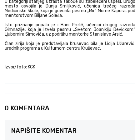
U kategoriji starijeg uzrasta takođe su zabeleženi uspesi. Drugo
mesto osvojila je Dunja Smiljković, učenica trećeg razreda
Medicinske škole, koja je govorila pesmu „Mir“ Mome Kapora, pod
mentorstvom Biljane Soleša.
Isto priznanje pripalo je i Hani Prelić, učenici drugog razreda
Gimnazije, koja je izvela pesmu „Svetom Joanikiju Devičkom“
Ljubomira Simovića, uz podršku mentorke Stanislave Arsić.
Član žirija koja je predstavljala Kruševac bila je Lidija Užarević,
urednik programa u Kulturnom centru Kruševac.
Izvor/foto: KCK
0 KOMENTARA
NAPIŠITE KOMENTAR