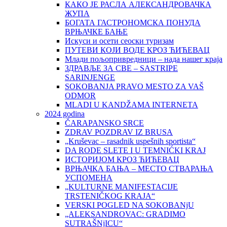
КАКО ЈЕ РАСЛА АЛЕКСАНДРОВАЧКА
ЖУПА
БОГАТА ГАСТРОНОМСКА ПОНУДА
ВРЊАЧКЕ БАЊЕ
Искуси и осети сеоски туризам
ПУТЕВИ КОЈИ ВОДЕ КРОЗ ЋИЋЕВАЦ
Млади пољопривредници – нада нашег краја
ЗДРАВЉЕ ЗА СВЕ – SASTRIPE
SARINJENGE
SOKOBANJA PRAVO MESTO ZA VAŠ
ODMOR
MLADI U KANDŽAMA INTERNETA
2024 godina
ČARAPANSKO SRCE
ZDRAV POZDRAV IZ BRUSA
„Kruševac – rasadnik uspešnih sportista“
DA RODE SLETE I U TEMNIĆKI KRAJ
ИСТОРИЈОМ КРОЗ ЋИЋЕВАЦ
ВРЊАЧКА БАЊА – МЕСТО СТВАРАЊА
УСПОМЕНА
„KULTURNE MANIFESTACIJE
TRSTENIČKOG KRAJA“
VERSKI POGLED NA SOKOBANjU
„ALEKSANDROVAC: GRADIMO
SUTRAŠNjICU“