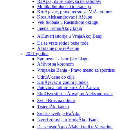
RaÅ¡ka, da se kolevka ne zaboravi
Multikulturalnost i tolerancija
KruÅ¡evac, pravo mesto za VaÅ¡ odmor
Kroz Aleksandrovac i Å½upu
Vek fudbala u Rasinskom okrugu
Imena TemniÄkog kraja
ÄŒuvari istorije u VrnjaÄkoj Banji
Da se vrate rode i bebe rode
Ä†utanje nije reÅ¡enje
2021 godina
Spomenici - Istorijsko blago
Å½ivot sa koronom
VrnjaÄka Banja - Pravo mesto za sportiste
UdruÅ½ene do cilja
KruÅ¡evac u godini jubileja
Putevima kulture kroz Ä†iÄ‡evac
EkoOsvesti se - Äuvajmo Aleksandrovac
Svi u Brus na odmor
TrsteniÄki kalem
Srpske svetinje RaÅ¡ke
Izvori zdravlja u VrnjaÄkoj Banji
Da se uspeÅ¡no Å¾ivi i radi u Varvarinu