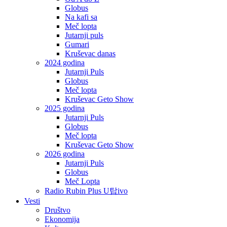
Globus
Na kafi sa
Meč lopta
Jutarnji puls
Gumari
Kruševac danas
2024 godina
Jutarnji Puls
Globus
Meč lopta
Kruševac Geto Show
2025 godina
Jutarnji Puls
Globus
Meč lopta
Kruševac Geto Show
2026 godina
Jutarnji Puls
Globus
Meč Lopta
Radio Rubin Plus U탑ivo
Vesti
Društvo
Ekonomija