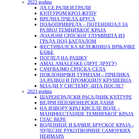
2022 godina
ДА СЕ РАДИ И ГРАДИ
КУЛТУРОМ КРОЗ ЖУПУ
ВРЕДНА ПЧЕЛА БРУСА
ПОЉОПРИВРЕДА – ПОТЕНЦИЈАЛ ЗА
РАЗВОЈ ТЕМНИЋКОГ КРАЈА
ДОАЈЕНИ СРПСКОГ ГЛУМИШТА ИЗ
ГРАДА ПОД БАГДАЛОМ
ФЕСТИВАЛСКА БЕЛЕЖНИЦА ВРЊАЧКЕ
БАЊЕ
ПОГЛЕД НА РАШКУ
AMAL AMALESKE (ДРУГ ДРУГУ)
САЧУВАЈМО СРПСКА СЕЛА
ПОКЛОНИЧКИ ТУРИЗАМ – ПРИЛИКА
ЗА РАЗВОЈ И ПРОМОЦИЈУ КРУШЕВЦА
МЛАДИ У СИСТЕМУ–ШТА ПОСЛЕ?
2023 godina
ШАРЕНГРАДСКИ РАСАДНИК КУЛТУРЕ
ВЕДРИ ПЕНЗИОНЕРСКИ ДАНИ
НА ИЗВОРУ КРАЈ КИСЕЛЕ ВОДЕ –
МАНИФЕСТАЦИЈЕ ТЕМНИЋКОГ КРАЈА
ГЛАС ВЕРЕ
ВОДЕНИЦЕ И БАЧИЈЕ БРУСКОГ КРАЈА -
ЧУДЕСНЕ РУКОТВОРИНЕ САМОУКИХ
НЕИМАРА