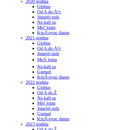
2020 godina
Globus
Od A do Å½
Jutarnji puls
Na kafi sa
Meč lopta
KruÅ¡evac danas
2021 godina
Globus
Od A do Å½
Jutarnji puls
MeÄ lopta
Na kafi sa
Gumari
KruÅ¡evac danas
2022 godina
Globus
Od A do Ž
Na kafi sa
Meč lopta
Jutarnji puls
Gumari
KruÅ¡evac danas
2023 godina
Od A do Ž