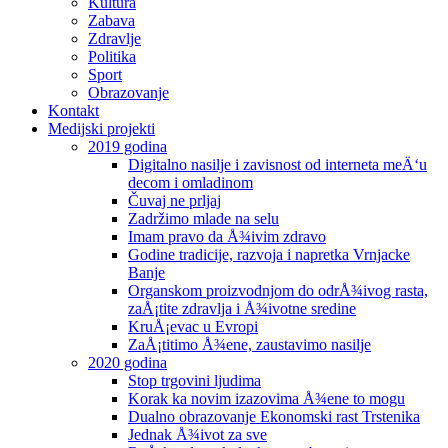
Kultura
Zabava
Zdravlje
Politika
Sport
Obrazovanje
Kontakt
Medijski projekti
2019 godina
Digitalno nasilje i zavisnost od interneta meÄ‘u
decom i omladinom
Čuvaj ne prljaj
Zadržimo mlade na selu
Imam pravo da Å¾ivim zdravo
Godine tradicije, razvoja i napretka Vrnjacke
Banje
Organskom proizvodnjom do odrÅ¾ivog rasta,
zaÅ¡tite zdravlja i Å¾ivotne sredine
KruÅ¡evac u Evropi
ZaÅ¡titimo Å¾ene, zaustavimo nasilje
2020 godina
Stop trgovini ljudima
Korak ka novim izazovima Å¾ene to mogu
Dualno obrazovanje Ekonomski rast Trstenika
Jednak Å¾ivot za sve