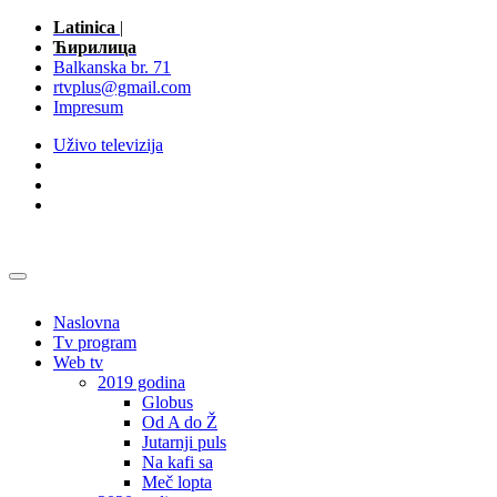
Latinica
|
Ћирилица
Balkanska br. 71
rtvplus@gmail.com
Impresum
Uživo televizija
Naslovna
Tv program
Web tv
2019 godina
Globus
Od A do Ž
Jutarnji puls
Na kafi sa
Meč lopta