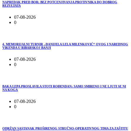
NAPREDAK PRED BOR: BEZ POTCENJIVANJA PROTIVNIKA DO DOBROG
REZULTATA
07-08-2026
0
4. MEMORIJALNI TURNIR „DANIJELA LELA MILENKOVIĆ“ OVOG I NAREDNOG
VIKENDA U RIBARSKOJ BANJI
07-08-2026
0
BAKA LEPA PROSLAVILA STOTI ROĐENDAN: SAMO SMIRENO I NE LJUTI SE NI
NA KOGA
07-08-2026
0
ODRŽAN SASTANAK PROŠIRENOG STRUČNO-OPERATIVNOG TIMA ZA ZAŠTITU