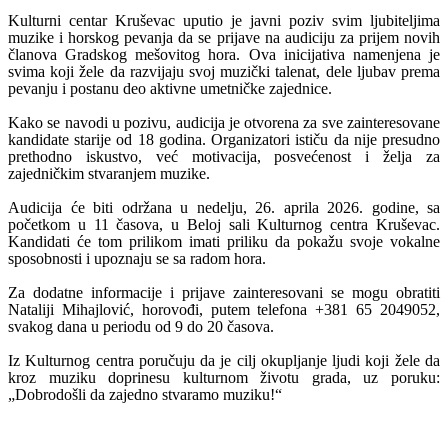
Kulturni centar Kruševac uputio je javni poziv svim ljubiteljima
muzike i horskog pevanja da se prijave na audiciju za prijem novih
članova Gradskog mešovitog hora. Ova inicijativa namenjena je
svima koji žele da razvijaju svoj muzički talenat, dele ljubav prema
pevanju i postanu deo aktivne umetničke zajednice.
Kako se navodi u pozivu, audicija je otvorena za sve zainteresovane
kandidate starije od 18 godina. Organizatori ističu da nije presudno
prethodno iskustvo, već motivacija, posvećenost i želja za
zajedničkim stvaranjem muzike.
Audicija će biti održana u nedelju, 26. aprila 2026. godine, sa
početkom u 11 časova, u Beloj sali Kulturnog centra Kruševac.
Kandidati će tom prilikom imati priliku da pokažu svoje vokalne
sposobnosti i upoznaju se sa radom hora.
Za dodatne informacije i prijave zainteresovani se mogu obratiti
Nataliji Mihajlović, horovođi, putem telefona +381 65 2049052,
svakog dana u periodu od 9 do 20 časova.
Iz Kulturnog centra poručuju da je cilj okupljanje ljudi koji žele da
kroz muziku doprinesu kulturnom životu grada, uz poruku:
„Dobrodošli da zajedno stvaramo muziku!“