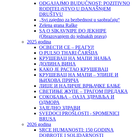
ODGAJAJMO BUDUĆNOST: POZITIVNO
RODITELjSTVO U DANAŠNjEM
DRUŠTVU
„Svi zajedno za bezbednost u saobraćaju“
Zelena grana Raške
SA O SIKAVNIPE ĐO JEKHIPE
(Obrazovanjem do jednakih prava)
2025 godina
ОСВЕСТИ СЕ – РЕАГУЈ!
O PULSO THARI ČARŠIJA
КРУШЕВАЦ НА МАПИ ЗНАЊА
ДОЛИНА ВИНА
КАКО ЈЕ РАСТАО КРУШЕВАЦ
КРУШЕВАЦ НА МАПИ – УЛИЦЕ И
ЊИХОВА ПРИЧА
ЛИЦЕ И НАЛИЧЈЕ ВРЊАЧКЕ БАЊЕ
СВЕТИЊЕ ЖУПЕ – ТРАГОМ ПРЕДАКА
СОКОБАЊА – ОАЗА ЗДРАВЉА И
ОДМОРА
ЗАЈЕДНО ЗДРАВИ
SVEDOCI PROŠLOSTI - SPOMENICI
BRUSA
2026 godina
SRCE HUMANOSTI: 150 GODINA
DOBROTE I SOLIDARNOSTI