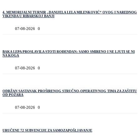
4. MEMORIJALNI TURNIR „DANIJELA LELA MILENKOVIĆ“ OVOG I NAREDNOG
VIKENDA U RIBARSKOJ BANJI
07-08-2026
0
BAKA LEPA PROSLAVILA STOTI ROĐENDAN: SAMO SMIRENO I NE LJUTI SE NI
NA KOGA
07-08-2026
0
ODRŽAN SASTANAK PROŠIRENOG STRUČNO-OPERATIVNOG TIMA ZA ZAŠTITU
OD POŽARA
07-08-2026
0
URUČENE 72 SUBVENCIJE ZA SAMOZAPOŠLJAVANJE