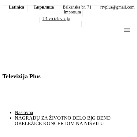
Latinica
|
Ћирилица
Balkanska br. 71
rtvplus@gmail.com
Impresum
Uživo televizija
Televizija Plus
Naslovna
NAGRADU ZA ŽIVOTNO DELO BIG BEND
OBELEŽIĆE KONCERTOM NA NIŠVILU