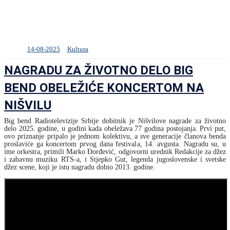
14-08-2025
Kultura
NAGRADU ZA ŽIVOTNO DELO BIG
BEND OBELEŽIĆE KONCERTOM NA
NIŠVILU
Big bend Radiotelevizije Srbije dobitnik je Nišvilove nagrade za životno
delo 2025. godine, u godini kada obeležava 77 godina postojanja. Prvi put,
ovo priznanje pripalo je jednom kolektivu, a sve generacije članova benda
proslaviće ga koncertom prvog dana festivala, 14. avgusta. Nagradu su, u
ime orkestra, primili Marko Đorđević, odgovorni urednik Redakcije za džez
i zabavnu muziku RTS-a, i Stjepko Gut, legenda jugoslovenske i svetske
džez scene, koji je istu nagradu dobio 2013. godine.